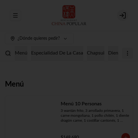
Abrir menu de navegación
Login
¿Dónde quieres pedir?
Menú
Especialidad De La Casa
Chapsui
Diente De Dr
Menú
Menú 10 Personas
3 wantán frito, 3 arrollado primavera, 1 
carne mongoliana, 1 pollo chitén, 1 diente 
dragón carne, 1 costillar cantonés, 1 
chapsui especial, 1 chapsui de pollo, 1 
cerdo mongoliano, 1 mariscos surtidos, 
10 arroz chaufán
$148.680