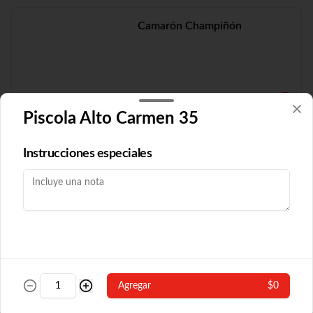
Camarón Champiñón
$19.210
Piscola Alto Carmen 35
Camarón Fuyón
Instrucciones especiales
$16.790
Camarón Popular
Agregar
$0
Con algas y champiñón