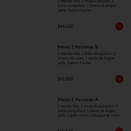
2 Wantán frito, 1 chapsui de pollo, 1 
carne mongoliana, 1 Diente de dragón 
carne, 3 arroz chaufán
$44.610
Menú 3 Personas B
1 Wantán frito, 1 Pollo Mongoliano, 1 
chapsui de carne, 1 diente de dragón 
pollo, 3 arroz chaufán
$45.850
Menú 4 Personas A
1 wantán frito, 1 arrollado primavera, 1 
carne mongoliana, 1 diente de dragón 
pollo, 1 pollo chitén, 1 chapsui de carne, 
4 arroz chaufán