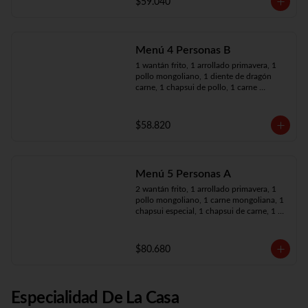
$59.040
Menú 4 Personas B
1 wantán frito, 1 arrollado primavera, 1 
pollo mongoliano, 1 diente de dragón 
carne, 1 chapsui de pollo, 1 carne 
mongoliana, 4 arroz chaufán
$58.820
Menú 5 Personas A
2 wantán frito, 1 arrollado primavera, 1 
pollo mongoliano, 1 carne mongoliana, 1 
chapsui especial, 1 chapsui de carne, 1 
diente dragón pollo, 5 arroz chaufán
$80.680
Especialidad De La Casa