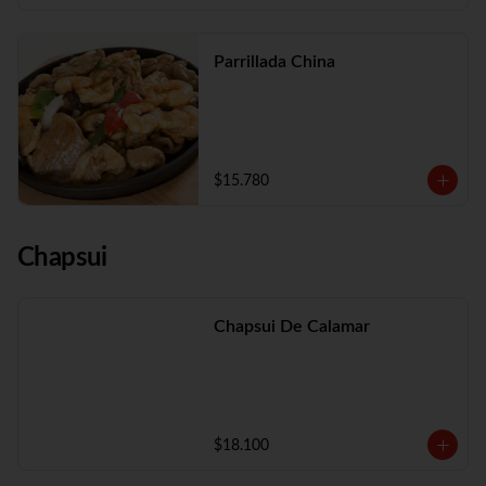
Parrillada China
$15.780
Chapsui
Chapsui De Calamar
$18.100