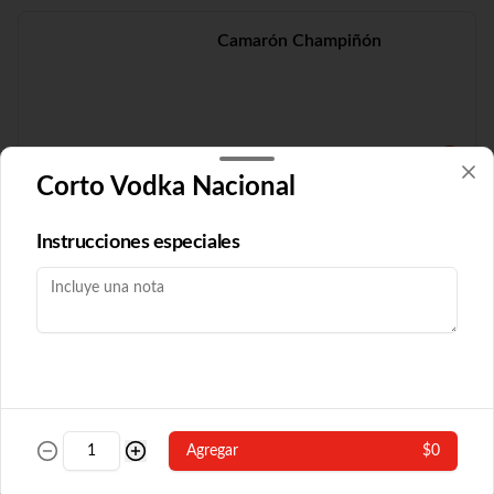
Camarón Champiñón
$19.210
Corto Vodka Nacional
Camarón Fuyón
Instrucciones especiales
$16.790
Camarón Popular
Agregar
$0
Con algas y champiñón