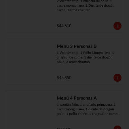
2 Wantán frito, 1 chapsui de pollo, 1 
carne mongoliana, 1 Diente de dragón 
carne, 3 arroz chaufán
$44.610
Menú 3 Personas B
1 Wantán frito, 1 Pollo Mongoliano, 1 
chapsui de carne, 1 diente de dragón 
pollo, 3 arroz chaufán
$45.850
Menú 4 Personas A
1 wantán frito, 1 arrollado primavera, 1 
carne mongoliana, 1 diente de dragón 
pollo, 1 pollo chitén, 1 chapsui de carne, 
4 arroz chaufán