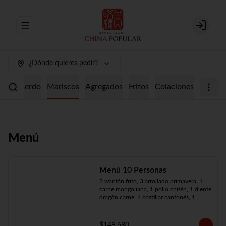
Abrir menu de navegación
Login
¿Dónde quieres pedir?
ollo
Cerdo
Mariscos
Agregados
Fritos
Colaciones
Menú
Menú 10 Personas
3 wantán frito, 3 arrollado primavera, 1 
carne mongoliana, 1 pollo chitén, 1 diente 
dragón carne, 1 costillar cantonés, 1 
chapsui especial, 1 chapsui de pollo, 1 
cerdo mongoliano, 1 mariscos surtidos, 
10 arroz chaufán
$148.680