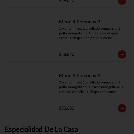
$59.040
Menú 4 Personas B
1 wantán frito, 1 arrollado primavera, 1 
pollo mongoliano, 1 diente de dragón 
carne, 1 chapsui de pollo, 1 carne 
mongoliana, 4 arroz chaufán
$58.820
Menú 5 Personas A
2 wantán frito, 1 arrollado primavera, 1 
pollo mongoliano, 1 carne mongoliana, 1 
chapsui especial, 1 chapsui de carne, 1 
diente dragón pollo, 5 arroz chaufán
$80.680
Especialidad De La Casa