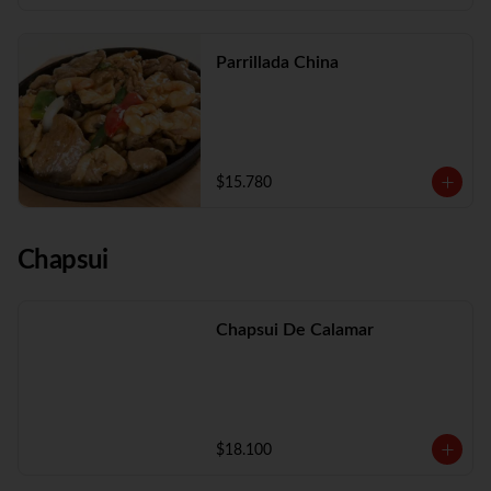
Parrillada China
$15.780
Chapsui
Chapsui De Calamar
$18.100