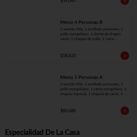
$59.040
Menú 4 Personas B
1 wantán frito, 1 arrollado primavera, 1 
pollo mongoliano, 1 diente de dragón 
carne, 1 chapsui de pollo, 1 carne 
mongoliana, 4 arroz chaufán
$58.820
Menú 5 Personas A
2 wantán frito, 1 arrollado primavera, 1 
pollo mongoliano, 1 carne mongoliana, 1 
chapsui especial, 1 chapsui de carne, 1 
diente dragón pollo, 5 arroz chaufán
$80.680
Especialidad De La Casa