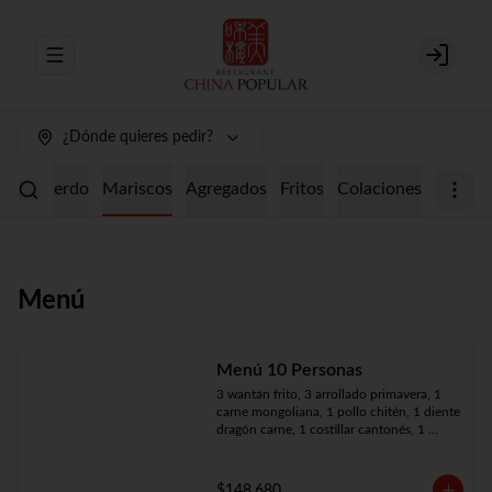
Abrir menu de navegación
Login
¿Dónde quieres pedir?
ollo
Cerdo
Mariscos
Agregados
Fritos
Colaciones
Menú
Menú 10 Personas
3 wantán frito, 3 arrollado primavera, 1 
carne mongoliana, 1 pollo chitén, 1 diente 
dragón carne, 1 costillar cantonés, 1 
chapsui especial, 1 chapsui de pollo, 1 
cerdo mongoliano, 1 mariscos surtidos, 
10 arroz chaufán
$148.680