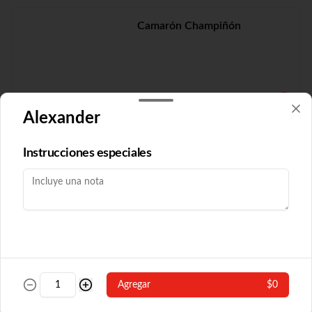
Camarón Champiñón
$19.210
Alexander
Camarón Fuyón
Instrucciones especiales
$16.790
Camarón Popular
Agregar
$0
Con algas y champiñón