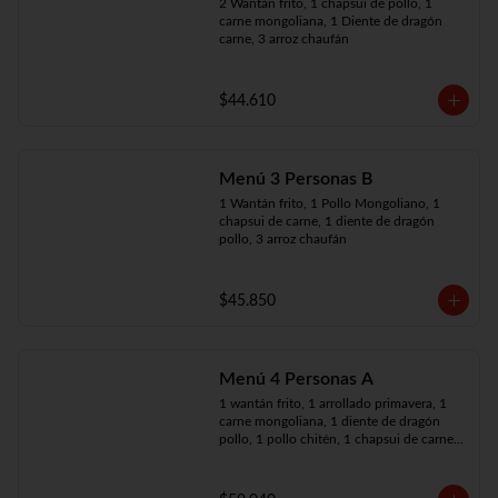
2 Wantán frito, 1 chapsui de pollo, 1 
carne mongoliana, 1 Diente de dragón 
carne, 3 arroz chaufán
$44.610
Menú 3 Personas B
1 Wantán frito, 1 Pollo Mongoliano, 1 
chapsui de carne, 1 diente de dragón 
pollo, 3 arroz chaufán
$45.850
Menú 4 Personas A
1 wantán frito, 1 arrollado primavera, 1 
carne mongoliana, 1 diente de dragón 
pollo, 1 pollo chitén, 1 chapsui de carne, 
4 arroz chaufán