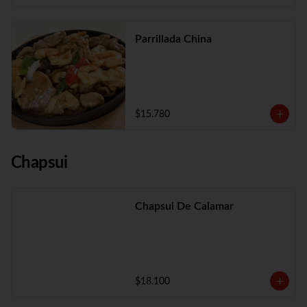
Parrillada China
$15.780
Chapsui
Chapsui De Calamar
$18.100