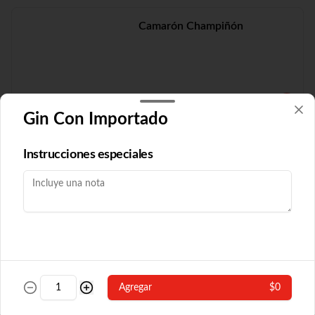
Camarón Champiñón
$19.210
Gin Con Importado
Camarón Fuyón
Instrucciones especiales
$16.790
Camarón Popular
Agregar
$0
Con algas y champiñón