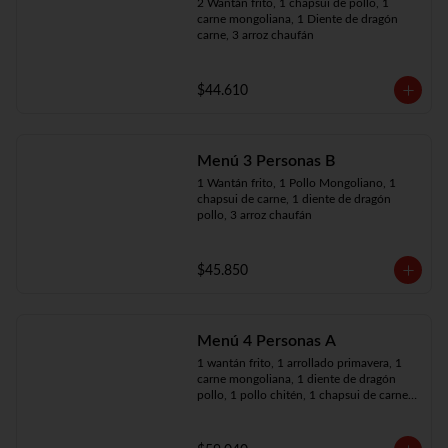
2 Wantán frito, 1 chapsui de pollo, 1 
carne mongoliana, 1 Diente de dragón 
carne, 3 arroz chaufán
$44.610
Menú 3 Personas B
1 Wantán frito, 1 Pollo Mongoliano, 1 
chapsui de carne, 1 diente de dragón 
pollo, 3 arroz chaufán
$45.850
Menú 4 Personas A
1 wantán frito, 1 arrollado primavera, 1 
carne mongoliana, 1 diente de dragón 
pollo, 1 pollo chitén, 1 chapsui de carne, 
4 arroz chaufán