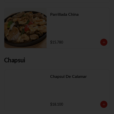
Parrillada China
$15.780
Chapsui
Chapsui De Calamar
$18.100