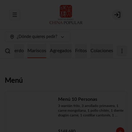
Abrir menu de navegación
Login
¿Dónde quieres pedir?
ollo
Cerdo
Mariscos
Agregados
Fritos
Colaciones
Menú
Menú 10 Personas
3 wantán frito, 3 arrollado primavera, 1 
carne mongoliana, 1 pollo chitén, 1 diente 
dragón carne, 1 costillar cantonés, 1 
chapsui especial, 1 chapsui de pollo, 1 
cerdo mongoliano, 1 mariscos surtidos, 
10 arroz chaufán
$148.680