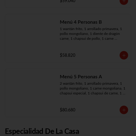
$59.040
Menú 4 Personas B
1 wantán frito, 1 arrollado primavera, 1 
pollo mongoliano, 1 diente de dragón 
carne, 1 chapsui de pollo, 1 carne 
mongoliana, 4 arroz chaufán
$58.820
Menú 5 Personas A
2 wantán frito, 1 arrollado primavera, 1 
pollo mongoliano, 1 carne mongoliana, 1 
chapsui especial, 1 chapsui de carne, 1 
diente dragón pollo, 5 arroz chaufán
$80.680
Especialidad De La Casa