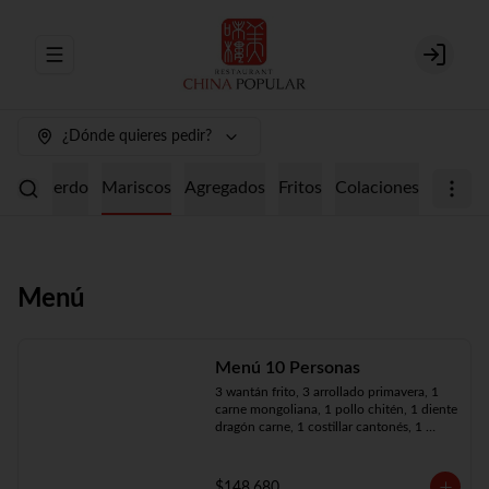
Abrir menu de navegación
Login
¿Dónde quieres pedir?
ollo
Cerdo
Mariscos
Agregados
Fritos
Colaciones
Menú
Menú 10 Personas
3 wantán frito, 3 arrollado primavera, 1 
carne mongoliana, 1 pollo chitén, 1 diente 
dragón carne, 1 costillar cantonés, 1 
chapsui especial, 1 chapsui de pollo, 1 
cerdo mongoliano, 1 mariscos surtidos, 
10 arroz chaufán
$148.680