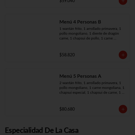
$59.040
Menú 4 Personas B
1 wantán frito, 1 arrollado primavera, 1 
pollo mongoliano, 1 diente de dragón 
carne, 1 chapsui de pollo, 1 carne 
mongoliana, 4 arroz chaufán
$58.820
Menú 5 Personas A
2 wantán frito, 1 arrollado primavera, 1 
pollo mongoliano, 1 carne mongoliana, 1 
chapsui especial, 1 chapsui de carne, 1 
diente dragón pollo, 5 arroz chaufán
$80.680
Especialidad De La Casa