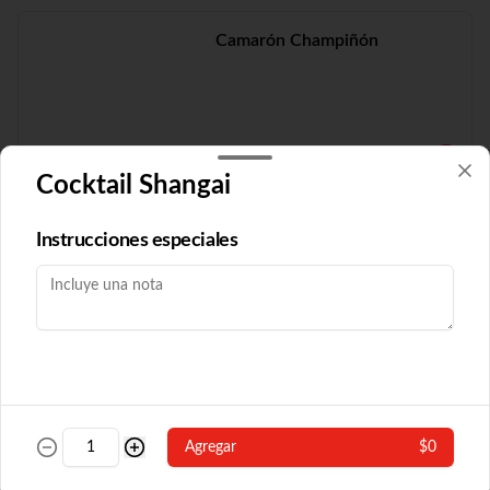
Camarón Champiñón
$19.210
Cocktail Shangai
Camarón Fuyón
Instrucciones especiales
$16.790
Camarón Popular
Agregar
$0
Con algas y champiñón