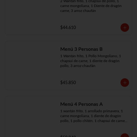
2 Wantán frito, 1 chapsui de pollo, 1 
carne mongoliana, 1 Diente de dragón 
carne, 3 arroz chaufán
$44.610
Menú 3 Personas B
1 Wantán frito, 1 Pollo Mongoliano, 1 
chapsui de carne, 1 diente de dragón 
pollo, 3 arroz chaufán
$45.850
Menú 4 Personas A
1 wantán frito, 1 arrollado primavera, 1 
carne mongoliana, 1 diente de dragón 
pollo, 1 pollo chitén, 1 chapsui de carne, 
4 arroz chaufán