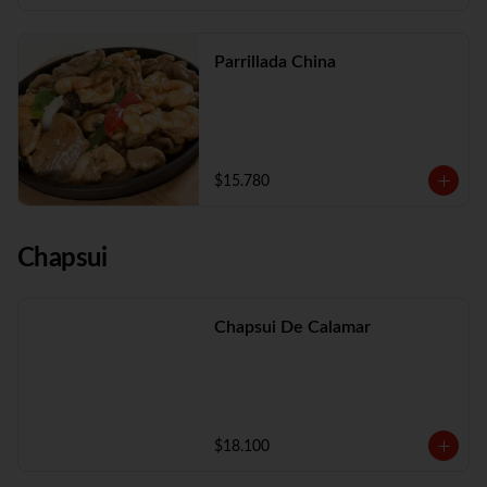
Parrillada China
$15.780
Chapsui
Chapsui De Calamar
$18.100