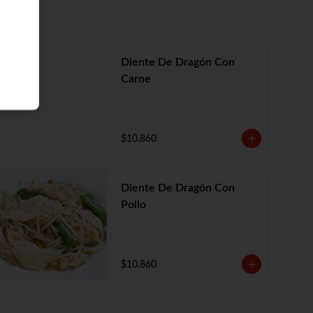
Diente De Dragón Con
Carne
$10.860
Diente De Dragón Con
Pollo
$10.860