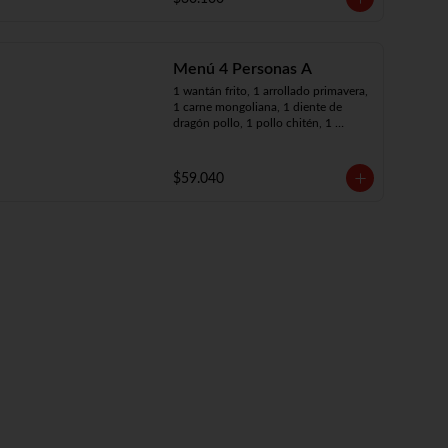
Menú 4 Personas A
1 wantán frito, 1 arrollado primavera, 
1 carne mongoliana, 1 diente de 
dragón pollo, 1 pollo chitén, 1 
chapsui de carne, 4 arroz chaufán
$59.040