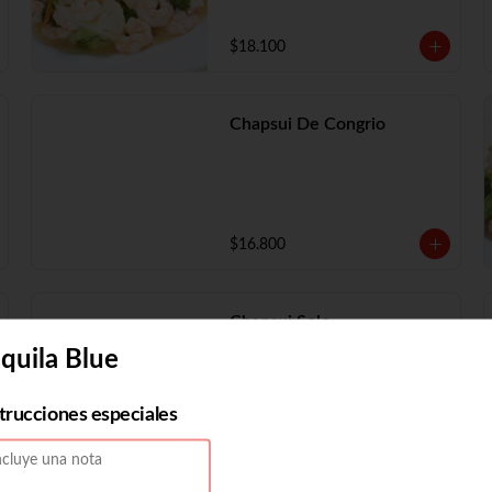
$18.100
Chapsui De Congrio
$16.800
Chapsui Solo
quila Blue
strucciones especiales
$11.730