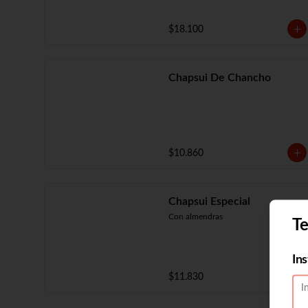
$18.100
Chapsui De Chancho
$10.860
Chapsui Especial
Con almendras
Te
In
$11.830