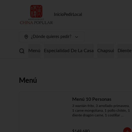
Inicio
Pedir
Local
¿Dónde quieres pedir?
Menú
Especialidad De La Casa
Chapsui
Diente
Menú
Menú 10 Personas
3 wantán frito, 3 arrollado primavera, 
1 carne mongoliana, 1 pollo chitén, 1 
diente dragón carne, 1 costillar 
cantonés, 1 chapsui especial, 1 
chapsui de pollo, 1 cerdo 
mongoliano, 1 mariscos surtidos, 10 
$148.680