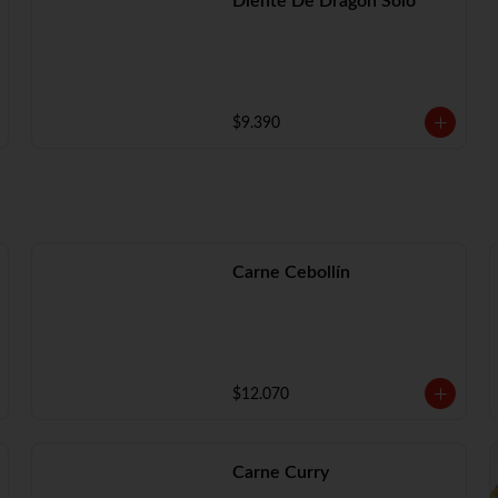
Diente De Dragón Solo
$9.390
Carne Cebollín
$12.070
Carne Curry