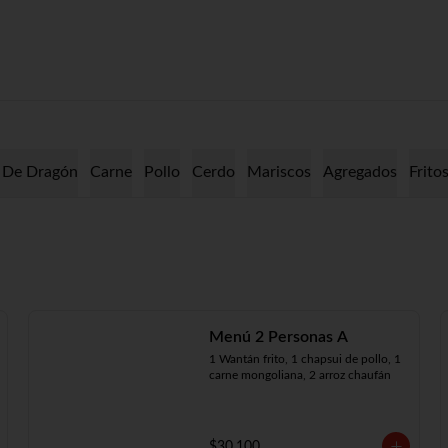
 De Dragón
Carne
Pollo
Cerdo
Mariscos
Agregados
Frito
Menú 2 Personas A
1 Wantán frito, 1 chapsui de pollo, 1 
carne mongoliana, 2 arroz chaufán
$30.100