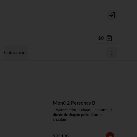
Login
$0
s
Colaciones
Menú 2 Personas B
1 Wantán frito, 1 chapsui de carne, 1 
diente de dragón pollo, 2 arroz 
chaufán
$30.100