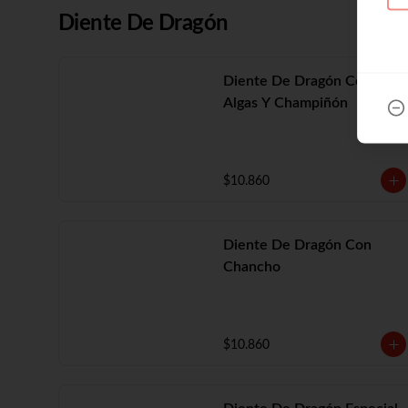
Diente De Dragón
Diente De Dragón Con
Algas Y Champiñón
$10.860
Diente De Dragón Con
Chancho
$10.860