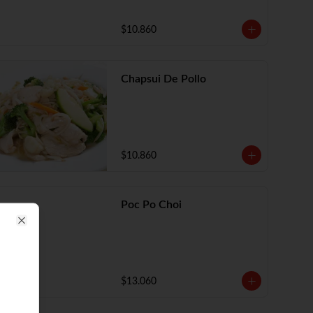
$10.860
Chapsui De Pollo
$10.860
Poc Po Choi
Close
$13.060