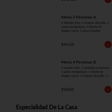
arroz chaufán
Menú 3 Personas A
2 Wantán frito, 1 chapsui de pollo, 1 
carne mongoliana, 1 Diente de 
dragón carne, 3 arroz chaufán
$44.610
Menú 4 Personas B
1 wantán frito, 1 arrollado primavera, 
1 pollo mongoliano, 1 diente de 
dragón carne, 1 chapsui de pollo, 1 
carne mongoliana, 4 arroz chaufán
$58.820
Especialidad De La Casa