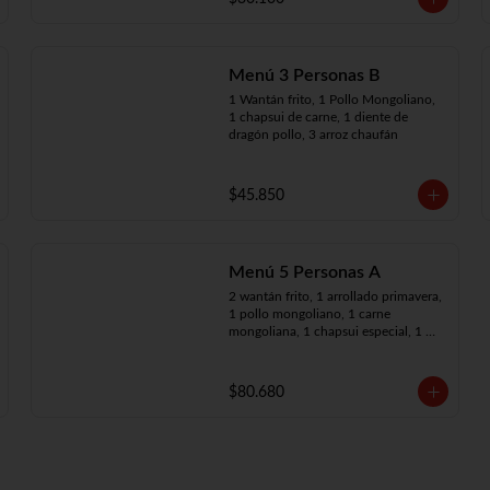
Menú 3 Personas B
1 Wantán frito, 1 Pollo Mongoliano, 
1 chapsui de carne, 1 diente de 
dragón pollo, 3 arroz chaufán
$45.850
Menú 5 Personas A
2 wantán frito, 1 arrollado primavera, 
1 pollo mongoliano, 1 carne 
mongoliana, 1 chapsui especial, 1 
chapsui de carne, 1 diente dragón 
pollo, 5 arroz chaufán
$80.680