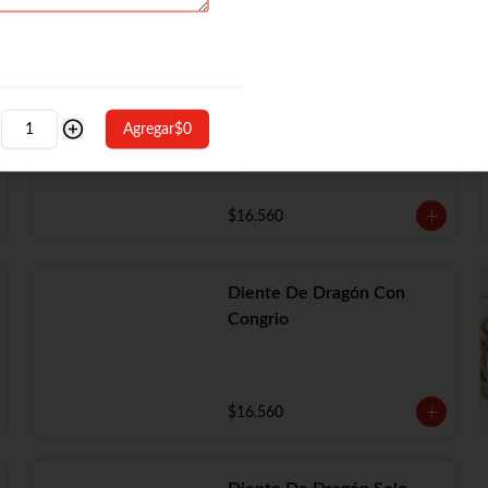
Diente De Dragón Con
Camarón
Agregar
$0
$16.560
Diente De Dragón Con
Congrio
$16.560