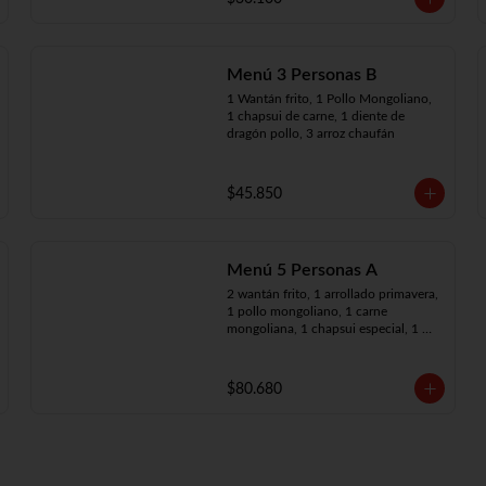
Menú 3 Personas B
1 Wantán frito, 1 Pollo Mongoliano, 
1 chapsui de carne, 1 diente de 
dragón pollo, 3 arroz chaufán
$45.850
Menú 5 Personas A
2 wantán frito, 1 arrollado primavera, 
1 pollo mongoliano, 1 carne 
mongoliana, 1 chapsui especial, 1 
chapsui de carne, 1 diente dragón 
pollo, 5 arroz chaufán
$80.680