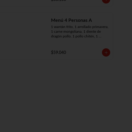
Menú 4 Personas A
1 wantán frito, 1 arrollado primavera, 
1 carne mongoliana, 1 diente de 
dragón pollo, 1 pollo chitén, 1 
chapsui de carne, 4 arroz chaufán
$59.040