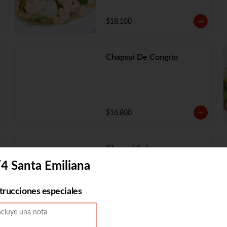
$18.100
Chapsui De Congrio
$16.800
Chapsui Solo
4 Santa Emiliana
strucciones especiales
$11.730