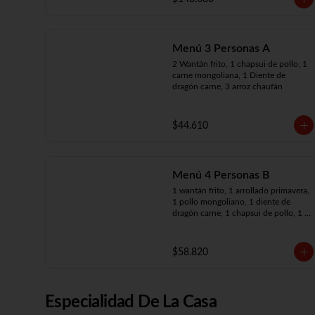
arroz chaufán
Menú 3 Personas A
2 Wantán frito, 1 chapsui de pollo, 1 
carne mongoliana, 1 Diente de 
dragón carne, 3 arroz chaufán
$44.610
Menú 4 Personas B
1 wantán frito, 1 arrollado primavera, 
1 pollo mongoliano, 1 diente de 
dragón carne, 1 chapsui de pollo, 1 
carne mongoliana, 4 arroz chaufán
$58.820
Especialidad De La Casa