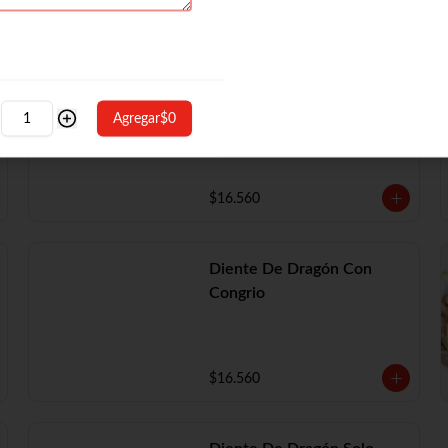
Diente De Dragón Con
Camarón
Agregar
$0
$16.560
Diente De Dragón Con
Congrio
$16.560