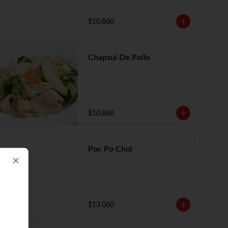
$10.860
Chapsui De Pollo
$10.860
Poc Po Choi
Close
$13.060