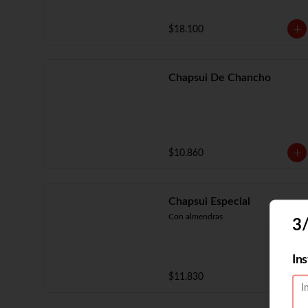
$18.100
Chapsui De Chancho
$10.860
Chapsui Especial
Con almendras
3/
In
$11.830