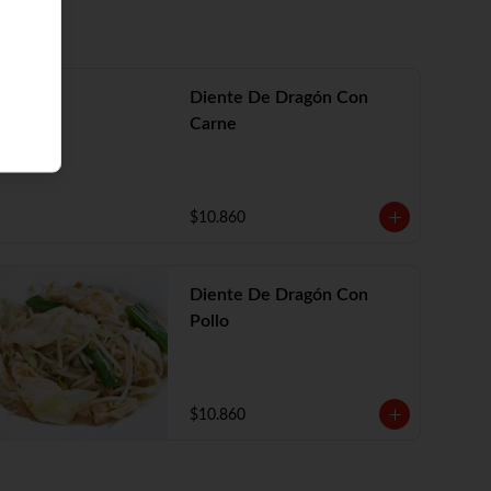
Diente De Dragón Con
Carne
$10.860
Diente De Dragón Con
Pollo
$10.860