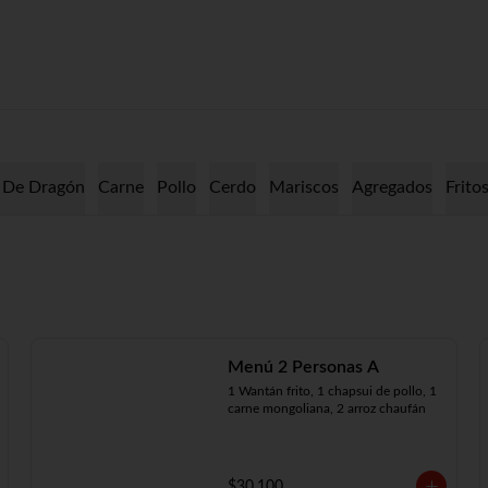
 De Dragón
Carne
Pollo
Cerdo
Mariscos
Agregados
Frito
Menú 2 Personas A
1 Wantán frito, 1 chapsui de pollo, 1 
carne mongoliana, 2 arroz chaufán
$30.100