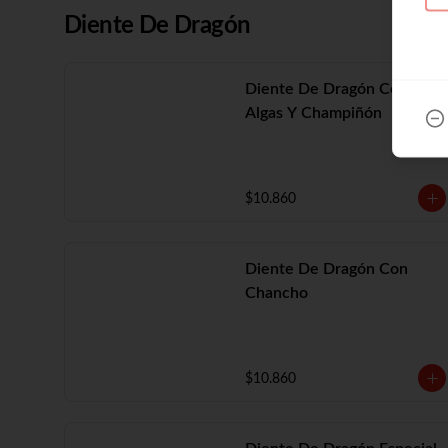
Diente De Dragón
Diente De Dragón Con
Algas Y Champiñón
$10.860
Diente De Dragón Con
Chancho
$10.860