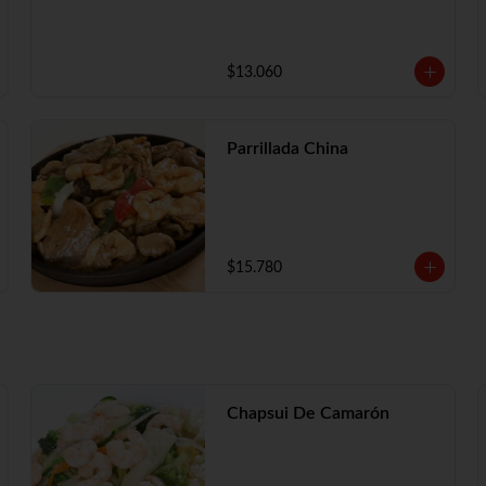
$13.060
Parrillada China
$15.780
Chapsui De Camarón