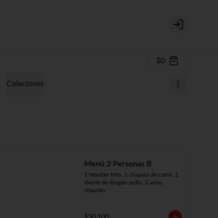
Login
$0
s
Colaciones
Menú 2 Personas B
1 Wantán frito, 1 chapsui de carne, 1 
diente de dragón pollo, 2 arroz 
chaufán
$30.100