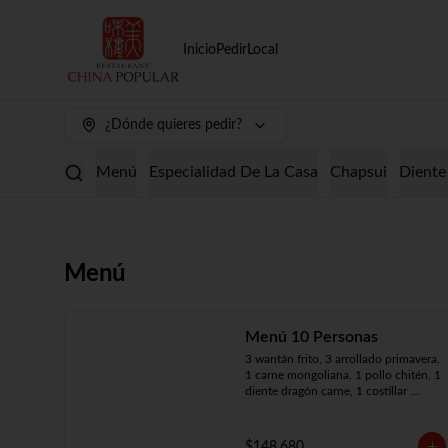
Inicio
Pedir
Local
¿Dónde quieres pedir?
Menú
Especialidad De La Casa
Chapsui
Diente
Menú
Menú 10 Personas
3 wantán frito, 3 arrollado primavera, 
1 carne mongoliana, 1 pollo chitén, 1 
diente dragón carne, 1 costillar 
cantonés, 1 chapsui especial, 1 
chapsui de pollo, 1 cerdo 
mongoliano, 1 mariscos surtidos, 10 
$148.680