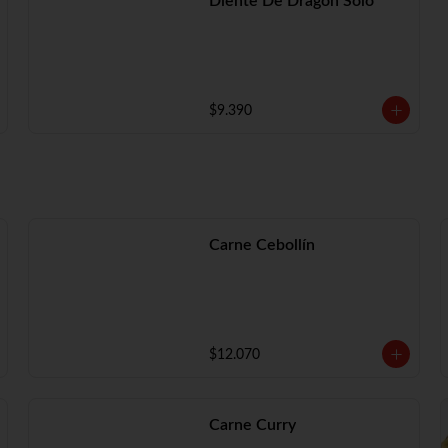
Diente De Dragón Solo
$9.390
Carne Cebollín
$12.070
Carne Curry