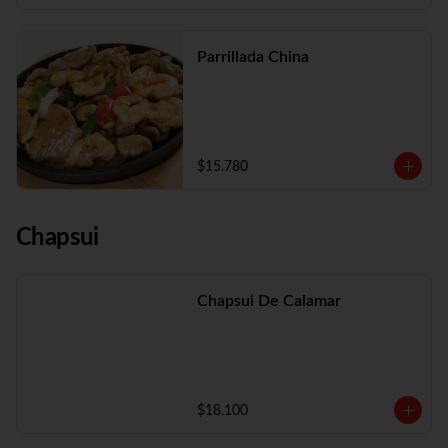
Parrillada China
$15.780
Chapsui
Chapsui De Calamar
$18.100