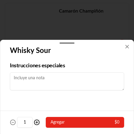
Camarón Champiñón
$19.210
Whisky Sour
Camarón Fuyón
Instrucciones especiales
$16.790
Camarón Popular
Agregar
$0
Con algas y champiñón