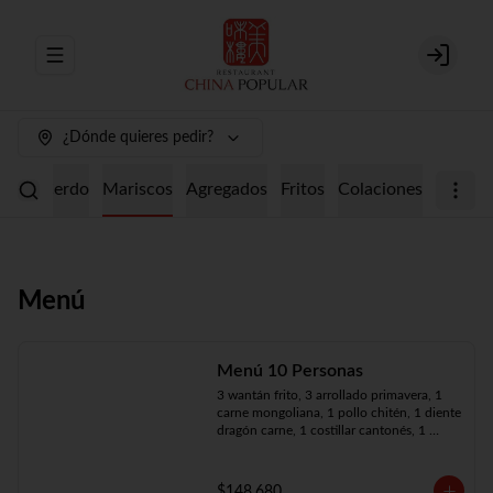
Abrir menu de navegación
Login
¿Dónde quieres pedir?
ollo
Cerdo
Mariscos
Agregados
Fritos
Colaciones
Menú
Menú 10 Personas
3 wantán frito, 3 arrollado primavera, 1 
carne mongoliana, 1 pollo chitén, 1 diente 
dragón carne, 1 costillar cantonés, 1 
chapsui especial, 1 chapsui de pollo, 1 
cerdo mongoliano, 1 mariscos surtidos, 
10 arroz chaufán
$148.680