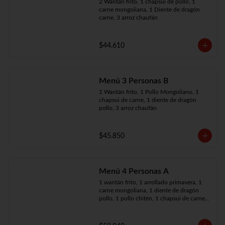
2 Wantán frito, 1 chapsui de pollo, 1 
carne mongoliana, 1 Diente de dragón 
carne, 3 arroz chaufán
$44.610
Menú 3 Personas B
1 Wantán frito, 1 Pollo Mongoliano, 1 
chapsui de carne, 1 diente de dragón 
pollo, 3 arroz chaufán
$45.850
Menú 4 Personas A
1 wantán frito, 1 arrollado primavera, 1 
carne mongoliana, 1 diente de dragón 
pollo, 1 pollo chitén, 1 chapsui de carne, 
4 arroz chaufán