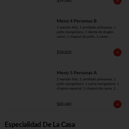
$59.040
Menú 4 Personas B
1 wantán frito, 1 arrollado primavera, 1 
pollo mongoliano, 1 diente de dragón 
carne, 1 chapsui de pollo, 1 carne 
mongoliana, 4 arroz chaufán
$58.820
Menú 5 Personas A
2 wantán frito, 1 arrollado primavera, 1 
pollo mongoliano, 1 carne mongoliana, 1 
chapsui especial, 1 chapsui de carne, 1 
diente dragón pollo, 5 arroz chaufán
$80.680
Especialidad De La Casa