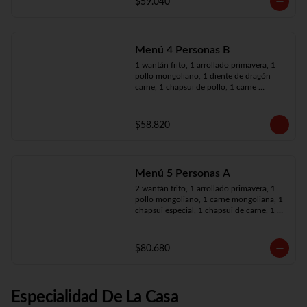
$59.040
Menú 4 Personas B
1 wantán frito, 1 arrollado primavera, 1 
pollo mongoliano, 1 diente de dragón 
carne, 1 chapsui de pollo, 1 carne 
mongoliana, 4 arroz chaufán
$58.820
Menú 5 Personas A
2 wantán frito, 1 arrollado primavera, 1 
pollo mongoliano, 1 carne mongoliana, 1 
chapsui especial, 1 chapsui de carne, 1 
diente dragón pollo, 5 arroz chaufán
$80.680
Especialidad De La Casa