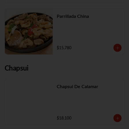
Parrillada China
$15.780
Chapsui
Chapsui De Calamar
$18.100