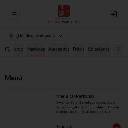
Abrir menu de navegación
Login
¿Dónde quieres pedir?
ollo
Cerdo
Mariscos
Agregados
Fritos
Colaciones
Menú
Menú 10 Personas
3 wantán frito, 3 arrollado primavera, 1 
carne mongoliana, 1 pollo chitén, 1 diente 
dragón carne, 1 costillar cantonés, 1 
chapsui especial, 1 chapsui de pollo, 1 
cerdo mongoliano, 1 mariscos surtidos, 
10 arroz chaufán
$148.680