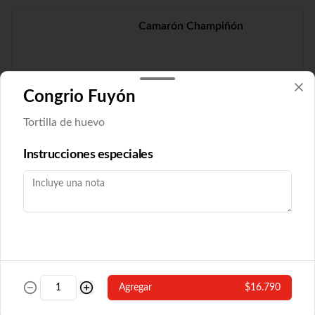
Camarón Champiñón
Congrio Fuyón
$19.210
Tortilla de huevo
Camarón Fuyón
Instrucciones especiales
$16.790
Camarón Popular
Agregar
$16.790
Con algas y champiñón