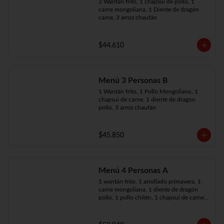
2 Wantán frito, 1 chapsui de pollo, 1 
carne mongoliana, 1 Diente de dragón 
carne, 3 arroz chaufán
$44.610
Menú 3 Personas B
1 Wantán frito, 1 Pollo Mongoliano, 1 
chapsui de carne, 1 diente de dragón 
pollo, 3 arroz chaufán
$45.850
Menú 4 Personas A
1 wantán frito, 1 arrollado primavera, 1 
carne mongoliana, 1 diente de dragón 
pollo, 1 pollo chitén, 1 chapsui de carne, 
4 arroz chaufán