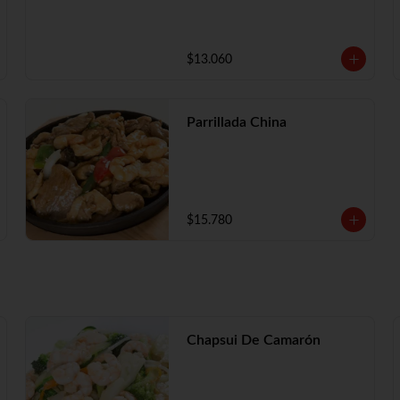
$13.060
Parrillada China
$15.780
Chapsui De Camarón