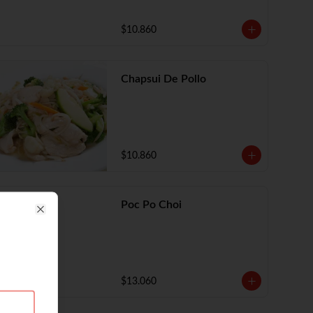
$10.860
Chapsui De Pollo
$10.860
Poc Po Choi
Close
$13.060