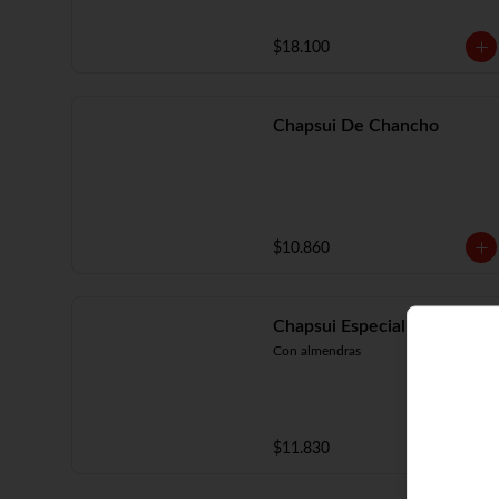
$18.100
Chapsui De Chancho
$10.860
Chapsui Especial
Con almendras
$11.830