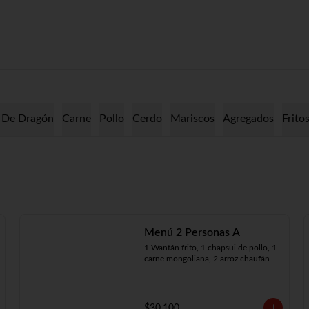
 De Dragón
Carne
Pollo
Cerdo
Mariscos
Agregados
Frito
Menú 2 Personas A
1 Wantán frito, 1 chapsui de pollo, 1 
carne mongoliana, 2 arroz chaufán
$30.100