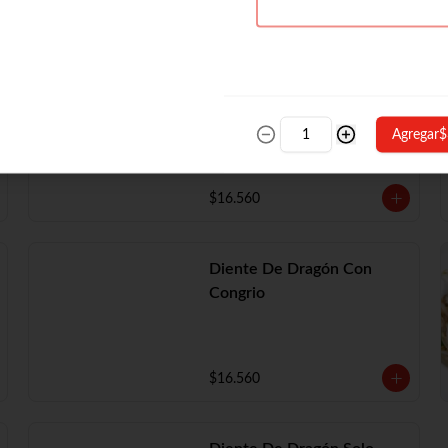
Diente De Dragón Con
Camarón
Agregar
$
$16.560
Diente De Dragón Con
Congrio
$16.560