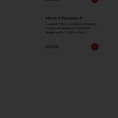
Menú 4 Personas A
1 wantán frito, 1 arrollado primavera, 
1 carne mongoliana, 1 diente de 
dragón pollo, 1 pollo chitén, 1 
chapsui de carne, 4 arroz chaufán
$59.040