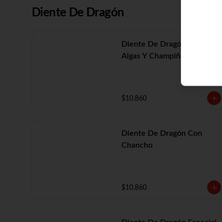
Diente De Dragón
Diente De Dragón Con
Algas Y Champiñón
$10.860
Diente De Dragón Con
Chancho
$10.860