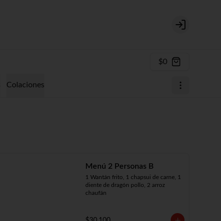
Login
$0
s
Colaciones
Menú 2 Personas B
1 Wantán frito, 1 chapsui de carne, 1 
diente de dragón pollo, 2 arroz 
chaufán
$30.100