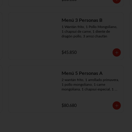
Menú 3 Personas B
1 Wantán frito, 1 Pollo Mongoliano, 
1 chapsui de carne, 1 diente de 
dragón pollo, 3 arroz chaufán
$45.850
Menú 5 Personas A
2 wantán frito, 1 arrollado primavera, 
1 pollo mongoliano, 1 carne 
mongoliana, 1 chapsui especial, 1 
chapsui de carne, 1 diente dragón 
pollo, 5 arroz chaufán
$80.680