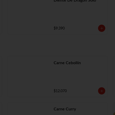
Diente De Dragón Solo
$9.390
Carne Cebollín
$12.070
Carne Curry