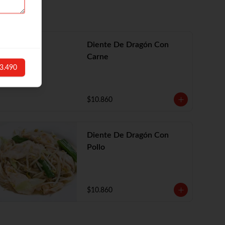
Diente De Dragón Con
Carne
3.490
$10.860
Diente De Dragón Con
Pollo
$10.860