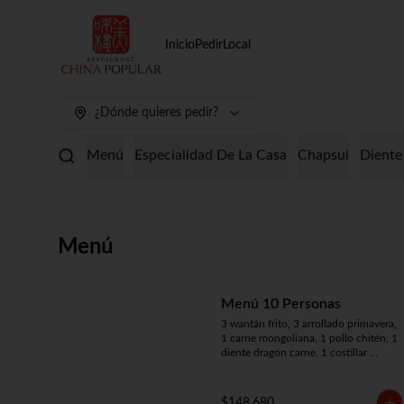
Inicio
Pedir
Local
¿Dónde quieres pedir?
Menú
Especialidad De La Casa
Chapsui
Diente
Menú
Menú 10 Personas
3 wantán frito, 3 arrollado primavera, 
1 carne mongoliana, 1 pollo chitén, 1 
diente dragón carne, 1 costillar 
cantonés, 1 chapsui especial, 1 
chapsui de pollo, 1 cerdo 
mongoliano, 1 mariscos surtidos, 10 
$148.680