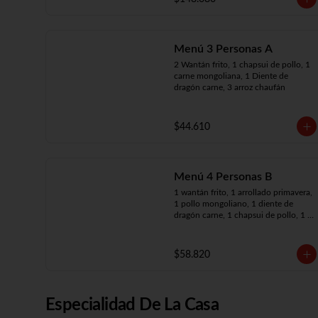
arroz chaufán
Menú 3 Personas A
2 Wantán frito, 1 chapsui de pollo, 1 
carne mongoliana, 1 Diente de 
dragón carne, 3 arroz chaufán
$44.610
Menú 4 Personas B
1 wantán frito, 1 arrollado primavera, 
1 pollo mongoliano, 1 diente de 
dragón carne, 1 chapsui de pollo, 1 
carne mongoliana, 4 arroz chaufán
$58.820
Especialidad De La Casa