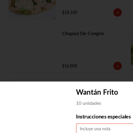
$18.100
Chapsui De Congrio
$16.800
Chapsui Solo
Wantán Frito
10 unidades
Instrucciones especiales
$11.730