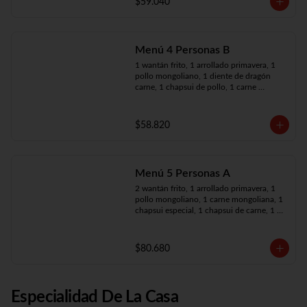
$59.040
Menú 4 Personas B
1 wantán frito, 1 arrollado primavera, 1 
pollo mongoliano, 1 diente de dragón 
carne, 1 chapsui de pollo, 1 carne 
mongoliana, 4 arroz chaufán
$58.820
Menú 5 Personas A
2 wantán frito, 1 arrollado primavera, 1 
pollo mongoliano, 1 carne mongoliana, 1 
chapsui especial, 1 chapsui de carne, 1 
diente dragón pollo, 5 arroz chaufán
$80.680
Especialidad De La Casa