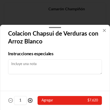
Camarón Champiñón
Colacion Chapsui de Verduras con
$19.210
Arroz Blanco
Camarón Fuyón
Instrucciones especiales
$16.790
Camarón Popular
Agregar
$7.620
Con algas y champiñón