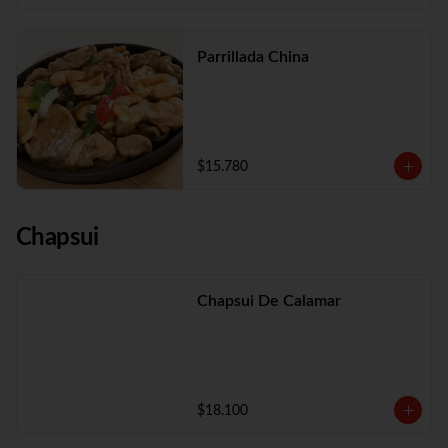
Parrillada China
$15.780
Chapsui
Chapsui De Calamar
$18.100