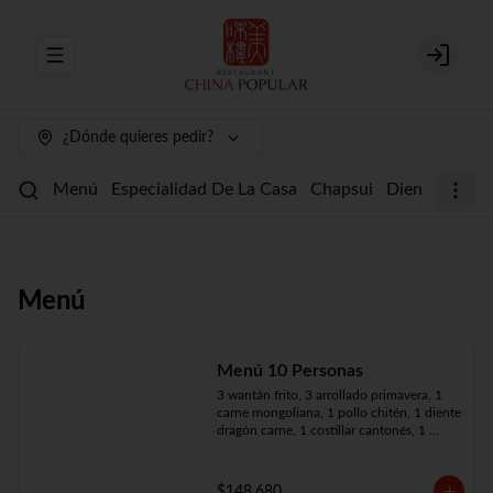
Abrir menu de navegación
Login
¿Dónde quieres pedir?
Menú
Especialidad De La Casa
Chapsui
Diente De Dr
Menú
Menú 10 Personas
3 wantán frito, 3 arrollado primavera, 1 
carne mongoliana, 1 pollo chitén, 1 diente 
dragón carne, 1 costillar cantonés, 1 
chapsui especial, 1 chapsui de pollo, 1 
cerdo mongoliano, 1 mariscos surtidos, 
10 arroz chaufán
$148.680