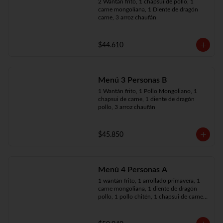
2 Wantán frito, 1 chapsui de pollo, 1 
carne mongoliana, 1 Diente de dragón 
carne, 3 arroz chaufán
$44.610
Menú 3 Personas B
1 Wantán frito, 1 Pollo Mongoliano, 1 
chapsui de carne, 1 diente de dragón 
pollo, 3 arroz chaufán
$45.850
Menú 4 Personas A
1 wantán frito, 1 arrollado primavera, 1 
carne mongoliana, 1 diente de dragón 
pollo, 1 pollo chitén, 1 chapsui de carne, 
4 arroz chaufán