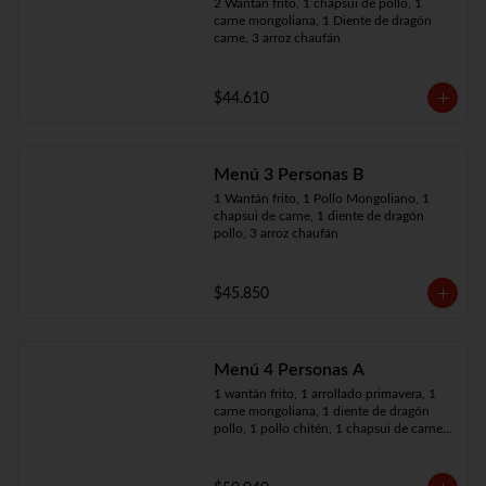
2 Wantán frito, 1 chapsui de pollo, 1 
carne mongoliana, 1 Diente de dragón 
carne, 3 arroz chaufán
$44.610
Menú 3 Personas B
1 Wantán frito, 1 Pollo Mongoliano, 1 
chapsui de carne, 1 diente de dragón 
pollo, 3 arroz chaufán
$45.850
Menú 4 Personas A
1 wantán frito, 1 arrollado primavera, 1 
carne mongoliana, 1 diente de dragón 
pollo, 1 pollo chitén, 1 chapsui de carne, 
4 arroz chaufán