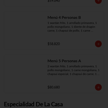
$59.040
Menú 4 Personas B
1 wantán frito, 1 arrollado primavera, 1 
pollo mongoliano, 1 diente de dragón 
carne, 1 chapsui de pollo, 1 carne 
mongoliana, 4 arroz chaufán
$58.820
Menú 5 Personas A
2 wantán frito, 1 arrollado primavera, 1 
pollo mongoliano, 1 carne mongoliana, 1 
chapsui especial, 1 chapsui de carne, 1 
diente dragón pollo, 5 arroz chaufán
$80.680
Especialidad De La Casa