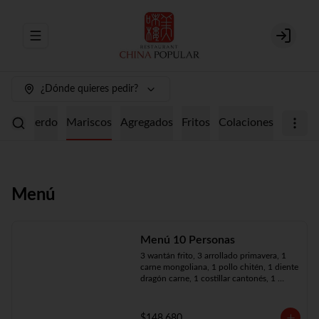
Abrir menu de navegación
Login
¿Dónde quieres pedir?
ollo
Cerdo
Mariscos
Agregados
Fritos
Colaciones
Menú
Menú 10 Personas
3 wantán frito, 3 arrollado primavera, 1 
carne mongoliana, 1 pollo chitén, 1 diente 
dragón carne, 1 costillar cantonés, 1 
chapsui especial, 1 chapsui de pollo, 1 
cerdo mongoliano, 1 mariscos surtidos, 
10 arroz chaufán
$148.680