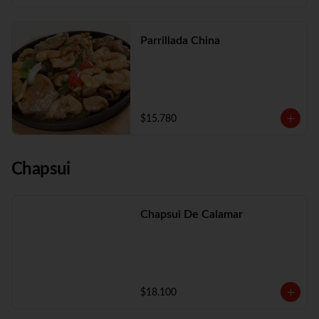
Parrillada China
$15.780
Chapsui
Chapsui De Calamar
$18.100