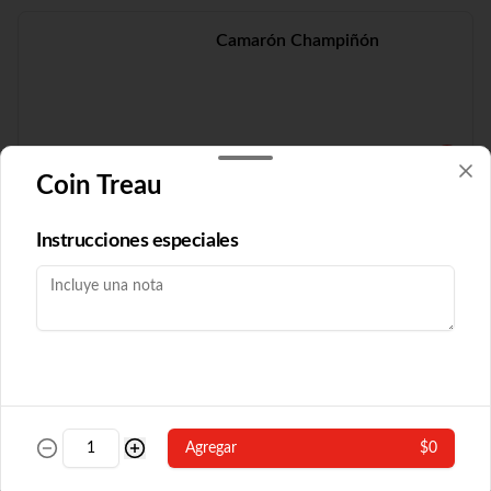
Camarón Champiñón
$19.210
Coin Treau
Camarón Fuyón
Instrucciones especiales
$16.790
Camarón Popular
Agregar
$0
Con algas y champiñón