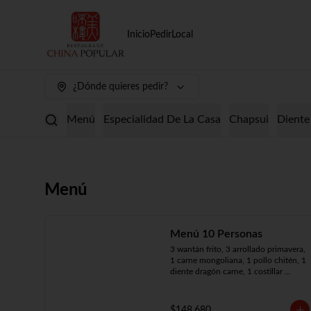
Inicio
Pedir
Local
¿Dónde quieres pedir?
Menú
Especialidad De La Casa
Chapsui
Diente
Menú
Menú 10 Personas
3 wantán frito, 3 arrollado primavera, 
1 carne mongoliana, 1 pollo chitén, 1 
diente dragón carne, 1 costillar 
cantonés, 1 chapsui especial, 1 
chapsui de pollo, 1 cerdo 
mongoliano, 1 mariscos surtidos, 10 
$148.680