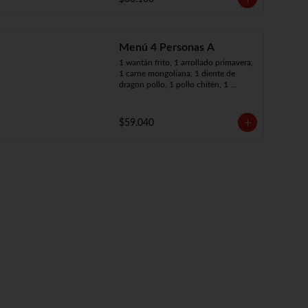
Menú 4 Personas A
1 wantán frito, 1 arrollado primavera, 
1 carne mongoliana, 1 diente de 
dragón pollo, 1 pollo chitén, 1 
chapsui de carne, 4 arroz chaufán
$59.040