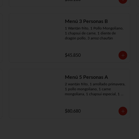
Menú 3 Personas B
1 Wantán frito, 1 Pollo Mongoliano, 
1 chapsui de carne, 1 diente de 
dragón pollo, 3 arroz chaufán
$45.850
Menú 5 Personas A
2 wantán frito, 1 arrollado primavera, 
1 pollo mongoliano, 1 carne 
mongoliana, 1 chapsui especial, 1 
chapsui de carne, 1 diente dragón 
pollo, 5 arroz chaufán
$80.680