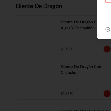
Diente De Dragón
Diente De Dragón Con
Algas Y Champiñón
$10.860
Diente De Dragón Con
Chancho
$10.860