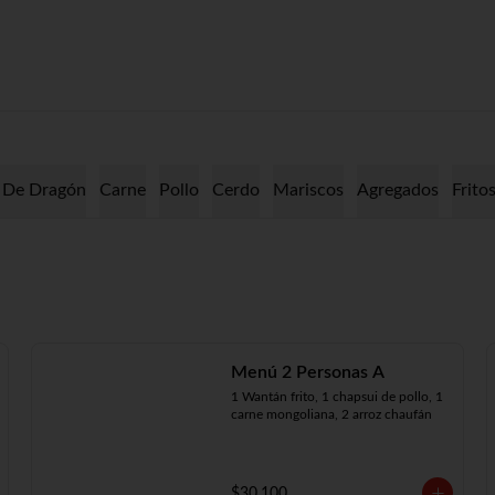
 De Dragón
Carne
Pollo
Cerdo
Mariscos
Agregados
Frito
Menú 2 Personas A
1 Wantán frito, 1 chapsui de pollo, 1 
carne mongoliana, 2 arroz chaufán
$30.100