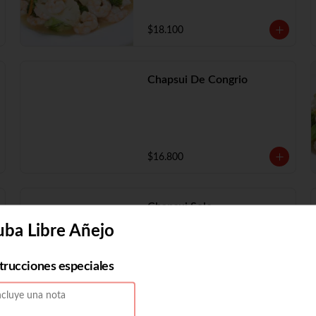
$18.100
Chapsui De Congrio
$16.800
Chapsui Solo
uba Libre Añejo
strucciones especiales
$11.730