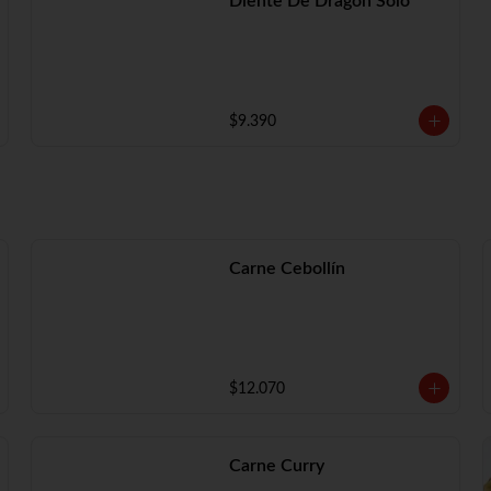
Diente De Dragón Solo
$9.390
Carne Cebollín
$12.070
Carne Curry