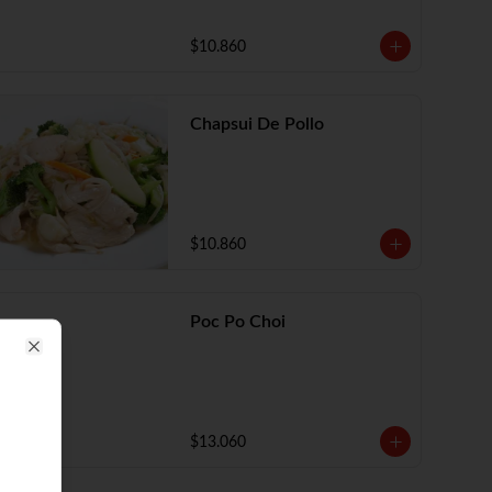
$10.860
Chapsui De Pollo
$10.860
Poc Po Choi
Close
$13.060