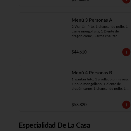
arroz chaufán
Menú 3 Personas A
2 Wantán frito, 1 chapsui de pollo, 1 
carne mongoliana, 1 Diente de 
dragón carne, 3 arroz chaufán
$44.610
Menú 4 Personas B
1 wantán frito, 1 arrollado primavera, 
1 pollo mongoliano, 1 diente de 
dragón carne, 1 chapsui de pollo, 1 
carne mongoliana, 4 arroz chaufán
$58.820
Especialidad De La Casa