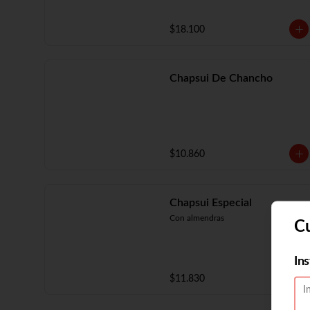
$18.100
Chapsui De Chancho
$10.860
Chapsui Especial
Con almendras
C
In
$11.830