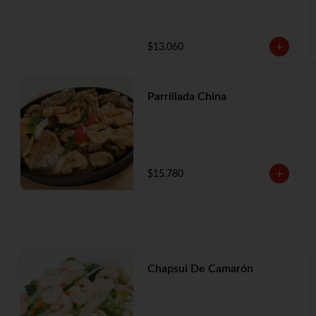
$13.060
Parrillada China
$15.780
Chapsui De Camarón