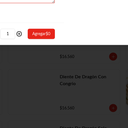
Diente De Dragón Con
Camarón
Agregar
$0
$16.560
Diente De Dragón Con
Congrio
$16.560