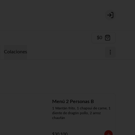
Login
$0
s
Colaciones
Menú 2 Personas B
1 Wantán frito, 1 chapsui de carne, 1 
diente de dragón pollo, 2 arroz 
chaufán
$30.100