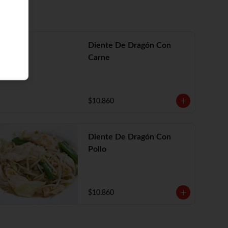
Diente De Dragón Con
Carne
$10.860
Diente De Dragón Con
Pollo
$10.860