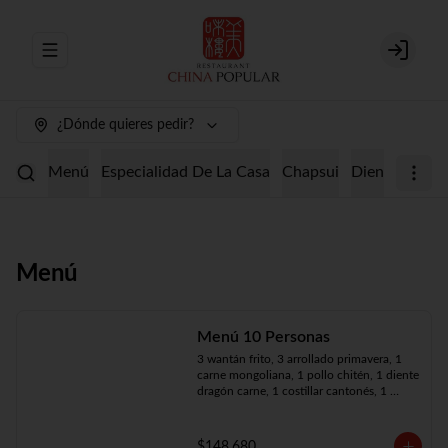
Abrir menu de navegación
Login
¿Dónde quieres pedir?
Menú
Especialidad De La Casa
Chapsui
Diente De Dr
Menú
Menú 10 Personas
3 wantán frito, 3 arrollado primavera, 1 
carne mongoliana, 1 pollo chitén, 1 diente 
dragón carne, 1 costillar cantonés, 1 
chapsui especial, 1 chapsui de pollo, 1 
cerdo mongoliano, 1 mariscos surtidos, 
10 arroz chaufán
$148.680