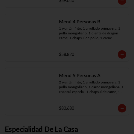
$59.040
Menú 4 Personas B
1 wantán frito, 1 arrollado primavera, 1 
pollo mongoliano, 1 diente de dragón 
carne, 1 chapsui de pollo, 1 carne 
mongoliana, 4 arroz chaufán
$58.820
Menú 5 Personas A
2 wantán frito, 1 arrollado primavera, 1 
pollo mongoliano, 1 carne mongoliana, 1 
chapsui especial, 1 chapsui de carne, 1 
diente dragón pollo, 5 arroz chaufán
$80.680
Especialidad De La Casa