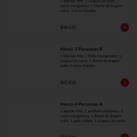
2 Wantán frito, 1 chapsui de pollo, 1 
carne mongoliana, 1 Diente de dragón 
carne, 3 arroz chaufán
$44.610
Menú 3 Personas B
1 Wantán frito, 1 Pollo Mongoliano, 1 
chapsui de carne, 1 diente de dragón 
pollo, 3 arroz chaufán
$45.850
Menú 4 Personas A
1 wantán frito, 1 arrollado primavera, 1 
carne mongoliana, 1 diente de dragón 
pollo, 1 pollo chitén, 1 chapsui de carne, 
4 arroz chaufán