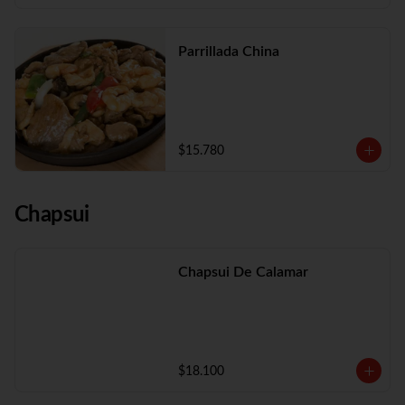
Parrillada China
$15.780
Chapsui
Chapsui De Calamar
$18.100