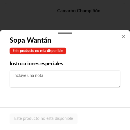
Camarón Champiñón
Sopa Wantán
$19.210
Este producto no esta disponible
Camarón Fuyón
Instrucciones especiales
$16.790
Camarón Popular
Este producto no esta disponible
Con algas y champiñón