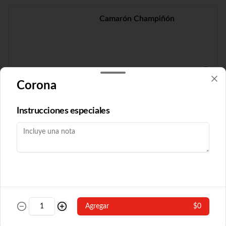
Camarón Champiñón
$19.210
Corona
Camarón Fuyón
Instrucciones especiales
$16.790
Camarón Popular
Agregar
$0
Con algas y champiñón