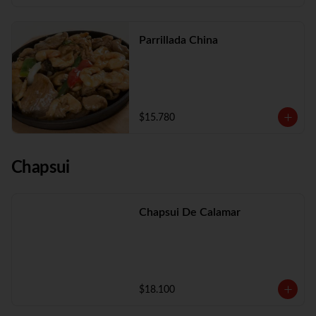
Parrillada China
$15.780
Chapsui
Chapsui De Calamar
$18.100