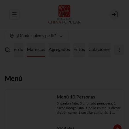
Abrir menu de navegación
Login
¿Dónde quieres pedir?
ollo
Cerdo
Mariscos
Agregados
Fritos
Colaciones
Menú
Menú 10 Personas
3 wantán frito, 3 arrollado primavera, 1 
carne mongoliana, 1 pollo chitén, 1 diente 
dragón carne, 1 costillar cantonés, 1 
chapsui especial, 1 chapsui de pollo, 1 
cerdo mongoliano, 1 mariscos surtidos, 
10 arroz chaufán
$148.680