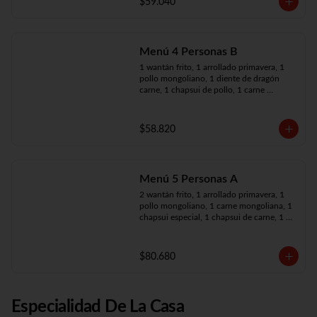
$59.040
Menú 4 Personas B
1 wantán frito, 1 arrollado primavera, 1 
pollo mongoliano, 1 diente de dragón 
carne, 1 chapsui de pollo, 1 carne 
mongoliana, 4 arroz chaufán
$58.820
Menú 5 Personas A
2 wantán frito, 1 arrollado primavera, 1 
pollo mongoliano, 1 carne mongoliana, 1 
chapsui especial, 1 chapsui de carne, 1 
diente dragón pollo, 5 arroz chaufán
$80.680
Especialidad De La Casa