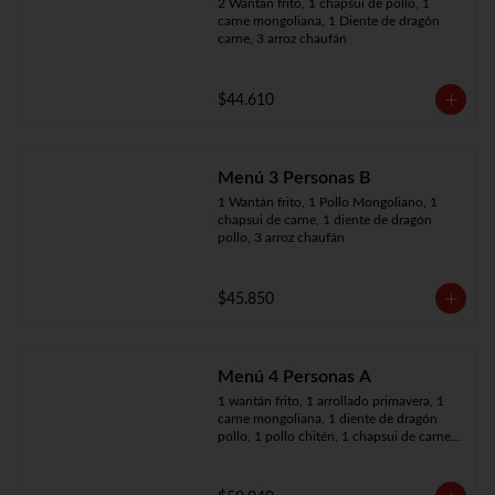
2 Wantán frito, 1 chapsui de pollo, 1 
carne mongoliana, 1 Diente de dragón 
carne, 3 arroz chaufán
$44.610
Menú 3 Personas B
1 Wantán frito, 1 Pollo Mongoliano, 1 
chapsui de carne, 1 diente de dragón 
pollo, 3 arroz chaufán
$45.850
Menú 4 Personas A
1 wantán frito, 1 arrollado primavera, 1 
carne mongoliana, 1 diente de dragón 
pollo, 1 pollo chitén, 1 chapsui de carne, 
4 arroz chaufán