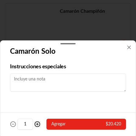
Camarón Champiñón
$19.210
Camarón Solo
Camarón Fuyón
Instrucciones especiales
$16.790
Camarón Popular
Agregar
$20.420
Con algas y champiñón