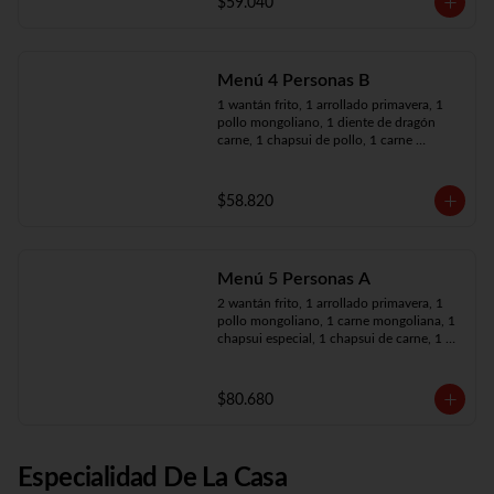
$59.040
Menú 4 Personas B
1 wantán frito, 1 arrollado primavera, 1 
pollo mongoliano, 1 diente de dragón 
carne, 1 chapsui de pollo, 1 carne 
mongoliana, 4 arroz chaufán
$58.820
Menú 5 Personas A
2 wantán frito, 1 arrollado primavera, 1 
pollo mongoliano, 1 carne mongoliana, 1 
chapsui especial, 1 chapsui de carne, 1 
diente dragón pollo, 5 arroz chaufán
$80.680
Especialidad De La Casa