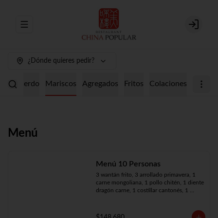
Abrir menu de navegación
Login
¿Dónde quieres pedir?
ollo
Cerdo
Mariscos
Agregados
Fritos
Colaciones
Menú
Menú 10 Personas
3 wantán frito, 3 arrollado primavera, 1 
carne mongoliana, 1 pollo chitén, 1 diente 
dragón carne, 1 costillar cantonés, 1 
chapsui especial, 1 chapsui de pollo, 1 
cerdo mongoliano, 1 mariscos surtidos, 
10 arroz chaufán
$148.680