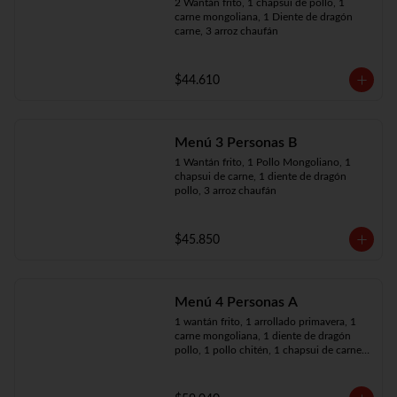
2 Wantán frito, 1 chapsui de pollo, 1 
carne mongoliana, 1 Diente de dragón 
carne, 3 arroz chaufán
$44.610
Menú 3 Personas B
1 Wantán frito, 1 Pollo Mongoliano, 1 
chapsui de carne, 1 diente de dragón 
pollo, 3 arroz chaufán
$45.850
Menú 4 Personas A
1 wantán frito, 1 arrollado primavera, 1 
carne mongoliana, 1 diente de dragón 
pollo, 1 pollo chitén, 1 chapsui de carne, 
4 arroz chaufán