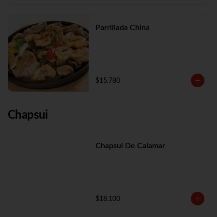
Parrillada China
$15.780
Chapsui
Chapsui De Calamar
$18.100