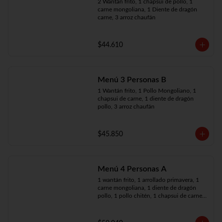
2 Wantán frito, 1 chapsui de pollo, 1 
carne mongoliana, 1 Diente de dragón 
carne, 3 arroz chaufán
$44.610
Menú 3 Personas B
1 Wantán frito, 1 Pollo Mongoliano, 1 
chapsui de carne, 1 diente de dragón 
pollo, 3 arroz chaufán
$45.850
Menú 4 Personas A
1 wantán frito, 1 arrollado primavera, 1 
carne mongoliana, 1 diente de dragón 
pollo, 1 pollo chitén, 1 chapsui de carne, 
4 arroz chaufán