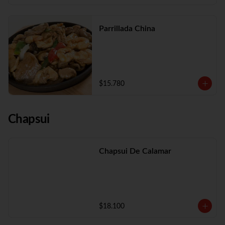
Parrillada China
$15.780
Chapsui
Chapsui De Calamar
$18.100