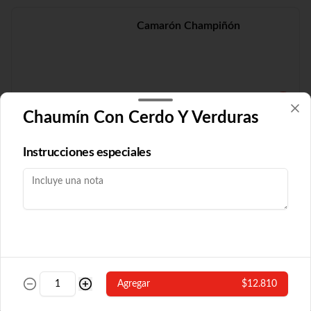
Camarón Champiñón
$19.210
Chaumín Con Cerdo Y Verduras
Camarón Fuyón
Instrucciones especiales
$16.790
Camarón Popular
Agregar
$12.810
Con algas y champiñón