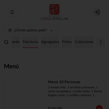
Abrir menu de navegación
Login
¿Dónde quieres pedir?
ollo
Cerdo
Mariscos
Agregados
Fritos
Colaciones
Menú
Menú 10 Personas
3 wantán frito, 3 arrollado primavera, 1 
carne mongoliana, 1 pollo chitén, 1 diente 
dragón carne, 1 costillar cantonés, 1 
chapsui especial, 1 chapsui de pollo, 1 
cerdo mongoliano, 1 mariscos surtidos, 
10 arroz chaufán
$148.680