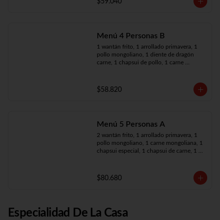
$59.040
Menú 4 Personas B
1 wantán frito, 1 arrollado primavera, 1 
pollo mongoliano, 1 diente de dragón 
carne, 1 chapsui de pollo, 1 carne 
mongoliana, 4 arroz chaufán
$58.820
Menú 5 Personas A
2 wantán frito, 1 arrollado primavera, 1 
pollo mongoliano, 1 carne mongoliana, 1 
chapsui especial, 1 chapsui de carne, 1 
diente dragón pollo, 5 arroz chaufán
$80.680
Especialidad De La Casa