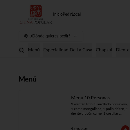
Inicio
Pedir
Local
¿Dónde quieres pedir?
Menú
Especialidad De La Casa
Chapsui
Diente
Menú
Menú 10 Personas
3 wantán frito, 3 arrollado primavera, 
1 carne mongoliana, 1 pollo chitén, 1 
diente dragón carne, 1 costillar 
cantonés, 1 chapsui especial, 1 
chapsui de pollo, 1 cerdo 
mongoliano, 1 mariscos surtidos, 10 
$148.680