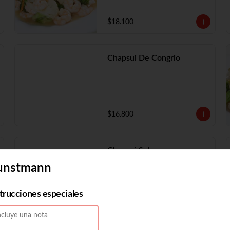
$18.100
Chapsui De Congrio
$16.800
Chapsui Solo
unstmann
strucciones especiales
$11.730