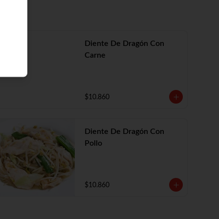
Diente De Dragón Con
Carne
$10.860
Diente De Dragón Con
Pollo
$10.860