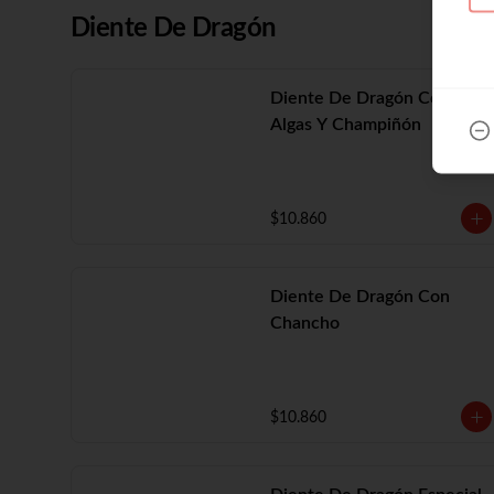
Diente De Dragón
Diente De Dragón Con
Algas Y Champiñón
$10.860
Diente De Dragón Con
Chancho
$10.860