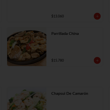
$13.060
Parrillada China
$15.780
Chapsui De Camarón