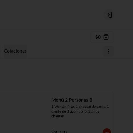
Login
$0
s
Colaciones
Menú 2 Personas B
1 Wantán frito, 1 chapsui de carne, 1 
diente de dragón pollo, 2 arroz 
chaufán
$30.100