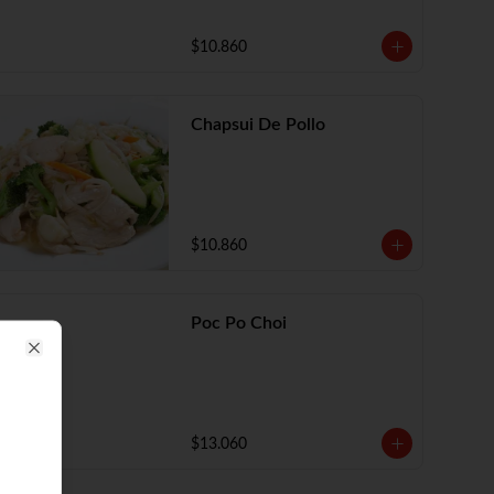
$10.860
Chapsui De Pollo
$10.860
Poc Po Choi
Close
$13.060