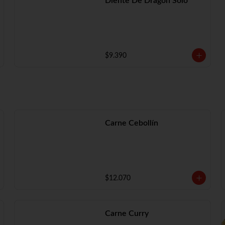
Diente De Dragón Solo
$9.390
Carne Cebollín
$12.070
Carne Curry