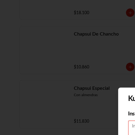
$18.100
Chapsui De Chancho
$10.860
Chapsui Especial
Con almendras
K
In
$11.830