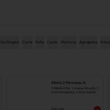
 De Dragón
Carne
Pollo
Cerdo
Mariscos
Agregados
Frito
Menú 2 Personas A
1 Wantán frito, 1 chapsui de pollo, 1 
carne mongoliana, 2 arroz chaufán
$30.100