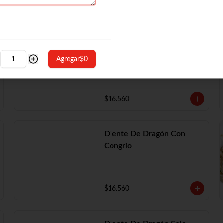
Diente De Dragón Con
Camarón
Agregar
$0
$16.560
Diente De Dragón Con
Congrio
$16.560