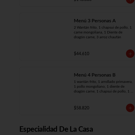
arroz chaufán
Menú 3 Personas A
2 Wantán frito, 1 chapsui de pollo, 1 
carne mongoliana, 1 Diente de 
dragón carne, 3 arroz chaufán
$44.610
Menú 4 Personas B
1 wantán frito, 1 arrollado primavera, 
1 pollo mongoliano, 1 diente de 
dragón carne, 1 chapsui de pollo, 1 
carne mongoliana, 4 arroz chaufán
$58.820
Especialidad De La Casa