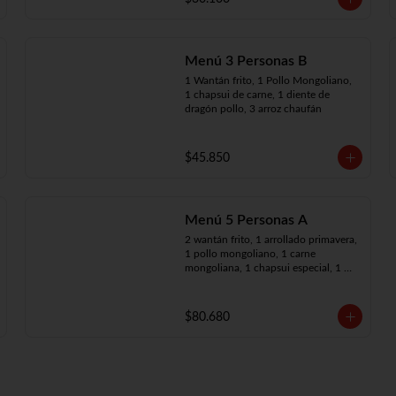
Menú 3 Personas B
1 Wantán frito, 1 Pollo Mongoliano, 
1 chapsui de carne, 1 diente de 
dragón pollo, 3 arroz chaufán
$45.850
Menú 5 Personas A
2 wantán frito, 1 arrollado primavera, 
1 pollo mongoliano, 1 carne 
mongoliana, 1 chapsui especial, 1 
chapsui de carne, 1 diente dragón 
pollo, 5 arroz chaufán
$80.680