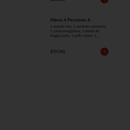
Menú 4 Personas A
1 wantán frito, 1 arrollado primavera, 
1 carne mongoliana, 1 diente de 
dragón pollo, 1 pollo chitén, 1 
chapsui de carne, 4 arroz chaufán
$59.040