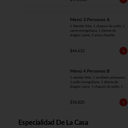
arroz chaufán
Menú 3 Personas A
2 Wantán frito, 1 chapsui de pollo, 1 
carne mongoliana, 1 Diente de 
dragón carne, 3 arroz chaufán
$44.610
Menú 4 Personas B
1 wantán frito, 1 arrollado primavera, 
1 pollo mongoliano, 1 diente de 
dragón carne, 1 chapsui de pollo, 1 
carne mongoliana, 4 arroz chaufán
$58.820
Especialidad De La Casa