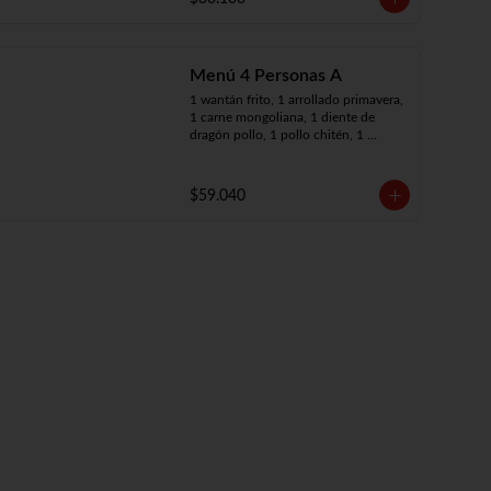
Menú 4 Personas A
1 wantán frito, 1 arrollado primavera, 
1 carne mongoliana, 1 diente de 
dragón pollo, 1 pollo chitén, 1 
chapsui de carne, 4 arroz chaufán
$59.040