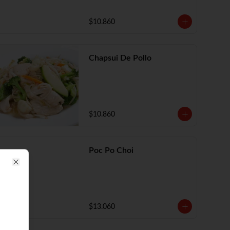
$10.860
Chapsui De Pollo
$10.860
Poc Po Choi
Close
$13.060