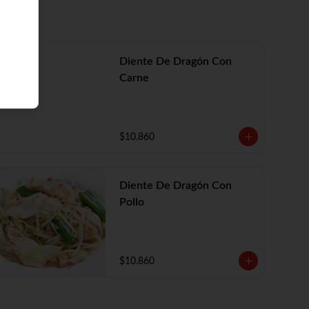
Diente De Dragón Con
Carne
$10.860
Diente De Dragón Con
Pollo
$10.860