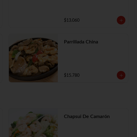
$13.060
Parrillada China
$15.780
Chapsui De Camarón