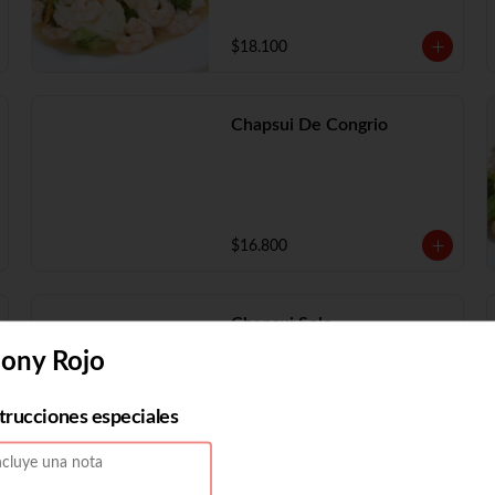
$18.100
Chapsui De Congrio
$16.800
Chapsui Solo
hony Rojo
strucciones especiales
$11.730