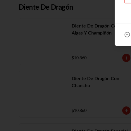
Diente De Dragón
Diente De Dragón Con
Algas Y Champiñón
$10.860
Diente De Dragón Con
Chancho
$10.860