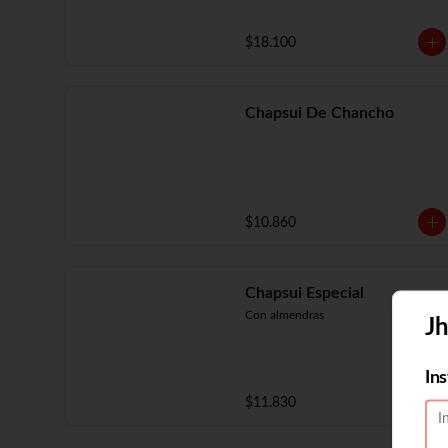
$18.100
Chapsui De Chancho
$10.860
Chapsui Especial
Con almendras
J
In
$11.830