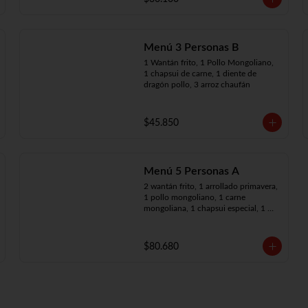
Menú 3 Personas B
1 Wantán frito, 1 Pollo Mongoliano, 
1 chapsui de carne, 1 diente de 
dragón pollo, 3 arroz chaufán
$45.850
Menú 5 Personas A
2 wantán frito, 1 arrollado primavera, 
1 pollo mongoliano, 1 carne 
mongoliana, 1 chapsui especial, 1 
chapsui de carne, 1 diente dragón 
pollo, 5 arroz chaufán
$80.680