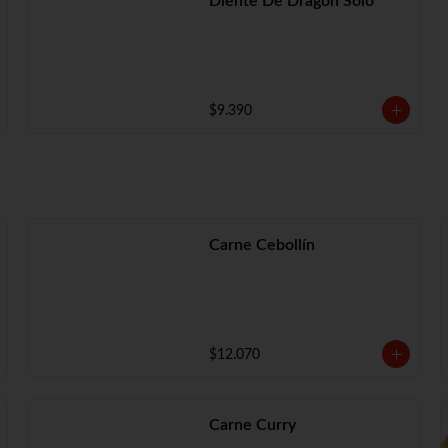
Diente De Dragón Solo
$9.390
Carne Cebollín
$12.070
Carne Curry