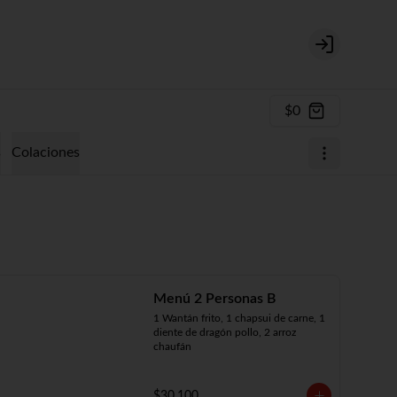
Login
$0
s
Colaciones
Menú 2 Personas B
1 Wantán frito, 1 chapsui de carne, 1 
diente de dragón pollo, 2 arroz 
chaufán
$30.100