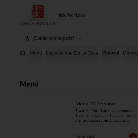
Inicio
Pedir
Local
¿Dónde quieres pedir?
Menú
Especialidad De La Casa
Chapsui
Diente
Menú
Menú 10 Personas
3 wantán frito, 3 arrollado primavera, 
1 carne mongoliana, 1 pollo chitén, 1 
diente dragón carne, 1 costillar 
cantonés, 1 chapsui especial, 1 
chapsui de pollo, 1 cerdo 
mongoliano, 1 mariscos surtidos, 10 
$148.680