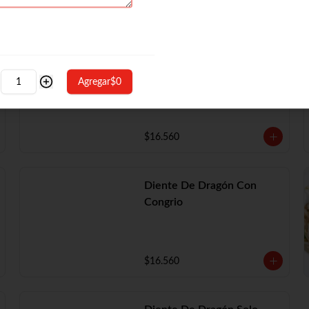
Diente De Dragón Con
Camarón
Agregar
$0
$16.560
Diente De Dragón Con
Congrio
$16.560