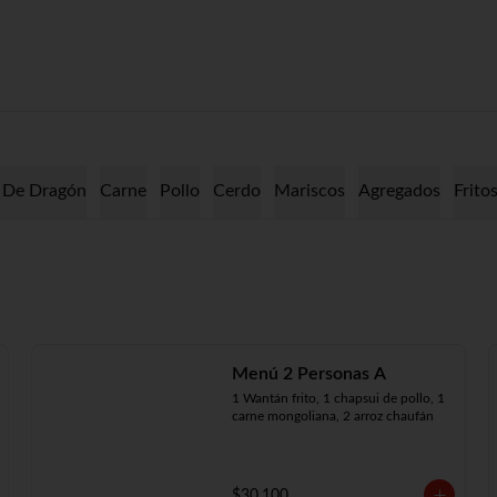
 De Dragón
Carne
Pollo
Cerdo
Mariscos
Agregados
Frito
Menú 2 Personas A
1 Wantán frito, 1 chapsui de pollo, 1 
carne mongoliana, 2 arroz chaufán
$30.100