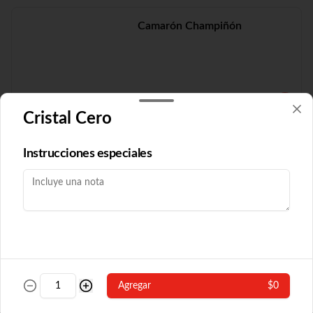
Camarón Champiñón
$19.210
Cristal Cero
Camarón Fuyón
Instrucciones especiales
$16.790
Camarón Popular
Agregar
$0
Con algas y champiñón