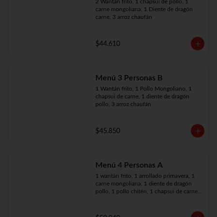
2 Wantán frito, 1 chapsui de pollo, 1 
carne mongoliana, 1 Diente de dragón 
carne, 3 arroz chaufán
$44.610
Menú 3 Personas B
1 Wantán frito, 1 Pollo Mongoliano, 1 
chapsui de carne, 1 diente de dragón 
pollo, 3 arroz chaufán
$45.850
Menú 4 Personas A
1 wantán frito, 1 arrollado primavera, 1 
carne mongoliana, 1 diente de dragón 
pollo, 1 pollo chitén, 1 chapsui de carne, 
4 arroz chaufán