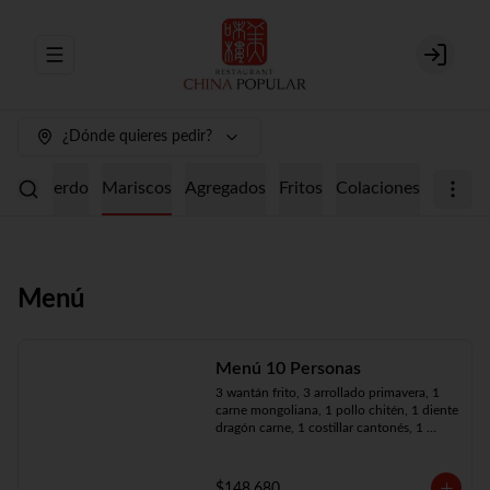
Abrir menu de navegación
Login
¿Dónde quieres pedir?
ollo
Cerdo
Mariscos
Agregados
Fritos
Colaciones
Menú
Menú 10 Personas
3 wantán frito, 3 arrollado primavera, 1 
carne mongoliana, 1 pollo chitén, 1 diente 
dragón carne, 1 costillar cantonés, 1 
chapsui especial, 1 chapsui de pollo, 1 
cerdo mongoliano, 1 mariscos surtidos, 
10 arroz chaufán
$148.680