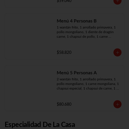
$59.040
Menú 4 Personas B
1 wantán frito, 1 arrollado primavera, 1 
pollo mongoliano, 1 diente de dragón 
carne, 1 chapsui de pollo, 1 carne 
mongoliana, 4 arroz chaufán
$58.820
Menú 5 Personas A
2 wantán frito, 1 arrollado primavera, 1 
pollo mongoliano, 1 carne mongoliana, 1 
chapsui especial, 1 chapsui de carne, 1 
diente dragón pollo, 5 arroz chaufán
$80.680
Especialidad De La Casa