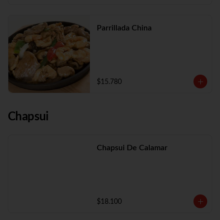
Parrillada China
$15.780
Chapsui
Chapsui De Calamar
$18.100