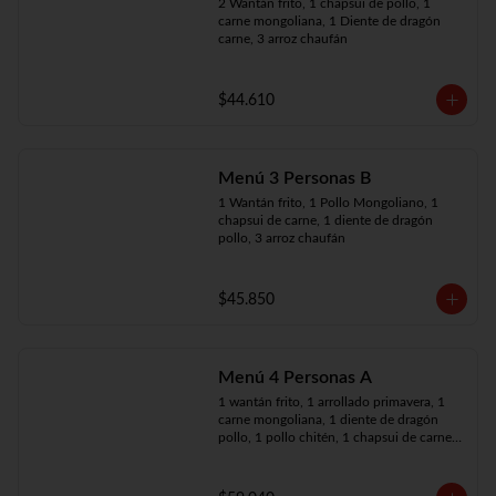
2 Wantán frito, 1 chapsui de pollo, 1 
carne mongoliana, 1 Diente de dragón 
carne, 3 arroz chaufán
$44.610
Menú 3 Personas B
1 Wantán frito, 1 Pollo Mongoliano, 1 
chapsui de carne, 1 diente de dragón 
pollo, 3 arroz chaufán
$45.850
Menú 4 Personas A
1 wantán frito, 1 arrollado primavera, 1 
carne mongoliana, 1 diente de dragón 
pollo, 1 pollo chitén, 1 chapsui de carne, 
4 arroz chaufán