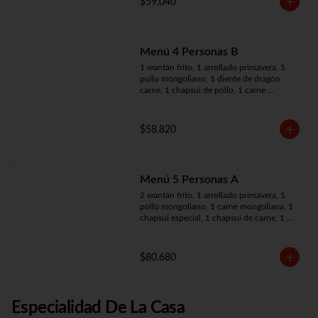
$59.040
Menú 4 Personas B
1 wantán frito, 1 arrollado primavera, 1 
pollo mongoliano, 1 diente de dragón 
carne, 1 chapsui de pollo, 1 carne 
mongoliana, 4 arroz chaufán
$58.820
Menú 5 Personas A
2 wantán frito, 1 arrollado primavera, 1 
pollo mongoliano, 1 carne mongoliana, 1 
chapsui especial, 1 chapsui de carne, 1 
diente dragón pollo, 5 arroz chaufán
$80.680
Especialidad De La Casa