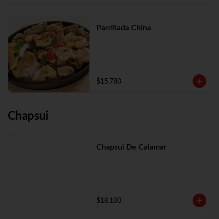
Parrillada China
$15.780
Chapsui
Chapsui De Calamar
$18.100