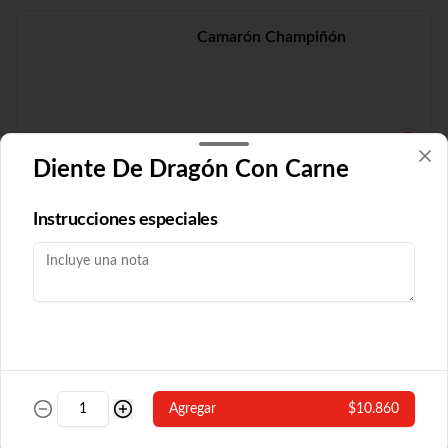
Camarón Champiñón
$19.210
Diente De Dragón Con Carne
Camarón Fuyón
Instrucciones especiales
$16.790
Camarón Popular
Agregar
$10.860
Con algas y champiñón