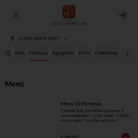
Abrir menu de navegación
Login
¿Dónde quieres pedir?
ollo
Cerdo
Mariscos
Agregados
Fritos
Colaciones
Menú
Menú 10 Personas
3 wantán frito, 3 arrollado primavera, 1 
carne mongoliana, 1 pollo chitén, 1 diente 
dragón carne, 1 costillar cantonés, 1 
chapsui especial, 1 chapsui de pollo, 1 
cerdo mongoliano, 1 mariscos surtidos, 
10 arroz chaufán
$148.680