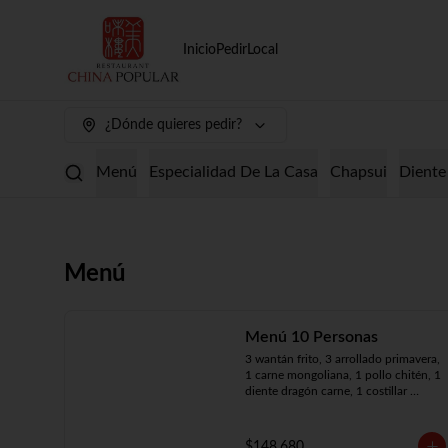
Inicio
Pedir
Local
¿Dónde quieres pedir?
Menú
Especialidad De La Casa
Chapsui
Diente
Menú
Menú 10 Personas
3 wantán frito, 3 arrollado primavera, 
1 carne mongoliana, 1 pollo chitén, 1 
diente dragón carne, 1 costillar 
cantonés, 1 chapsui especial, 1 
chapsui de pollo, 1 cerdo 
mongoliano, 1 mariscos surtidos, 10 
$148.680