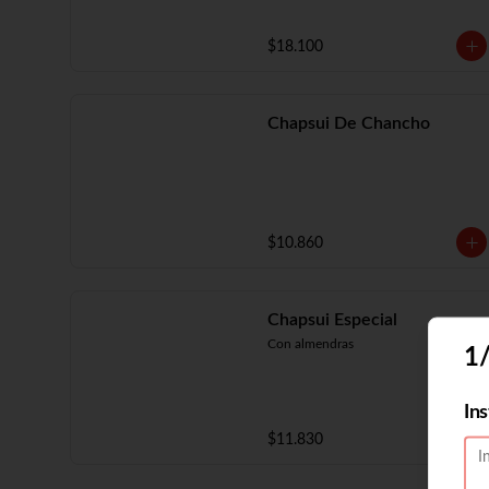
$18.100
Chapsui De Chancho
$10.860
Chapsui Especial
Con almendras
1
In
$11.830