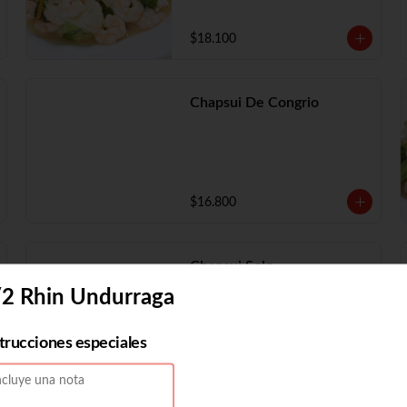
$18.100
Chapsui De Congrio
$16.800
Chapsui Solo
/2 Rhin Undurraga
strucciones especiales
$11.730