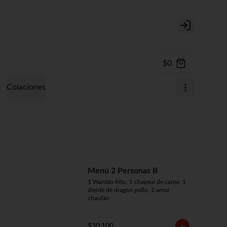
Login
$0
s
Colaciones
Menú 2 Personas B
1 Wantán frito, 1 chapsui de carne, 1 
diente de dragón pollo, 2 arroz 
chaufán
$30.100