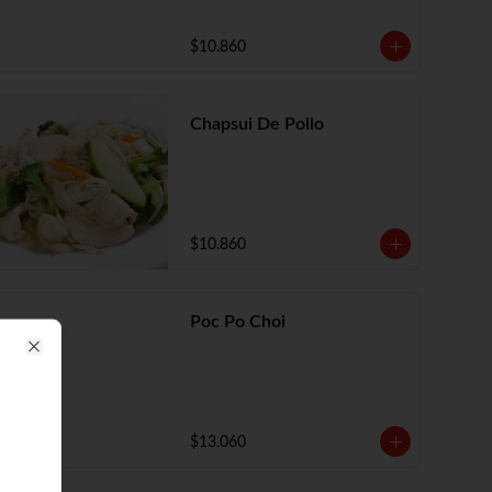
$10.860
Chapsui De Pollo
$10.860
Poc Po Choi
Close
$13.060