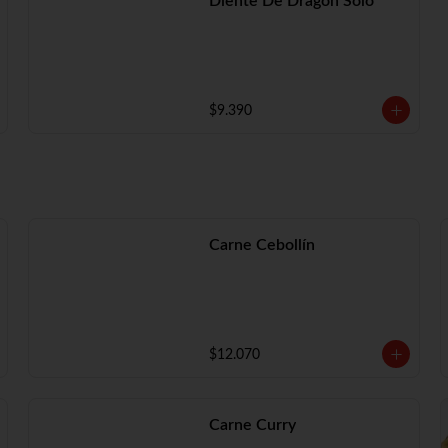
Diente De Dragón Solo
$9.390
Carne Cebollín
$12.070
Carne Curry