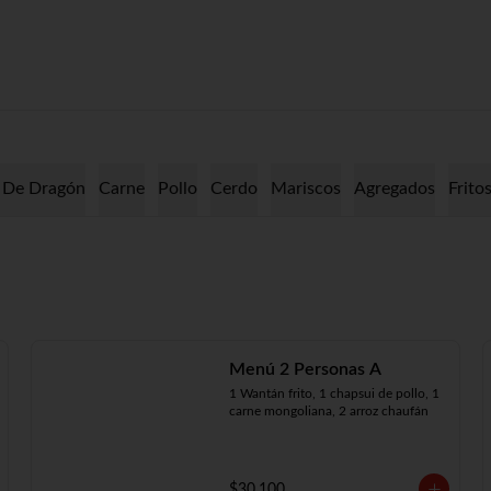
 De Dragón
Carne
Pollo
Cerdo
Mariscos
Agregados
Frito
Menú 2 Personas A
1 Wantán frito, 1 chapsui de pollo, 1 
carne mongoliana, 2 arroz chaufán
$30.100