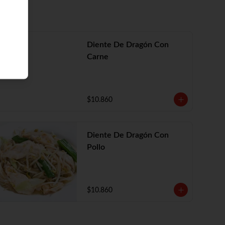
Diente De Dragón Con
Carne
$10.860
Diente De Dragón Con
Pollo
$10.860