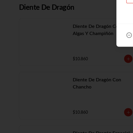
Diente De Dragón
Diente De Dragón Con
Algas Y Champiñón
$10.860
Diente De Dragón Con
Chancho
$10.860