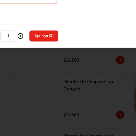
Diente De Dragón Con
Camarón
Agregar
$0
$16.560
Diente De Dragón Con
Congrio
$16.560