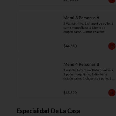
arroz chaufán
Menú 3 Personas A
2 Wantán frito, 1 chapsui de pollo, 1 
carne mongoliana, 1 Diente de 
dragón carne, 3 arroz chaufán
$44.610
Menú 4 Personas B
1 wantán frito, 1 arrollado primavera, 
1 pollo mongoliano, 1 diente de 
dragón carne, 1 chapsui de pollo, 1 
carne mongoliana, 4 arroz chaufán
$58.820
Especialidad De La Casa