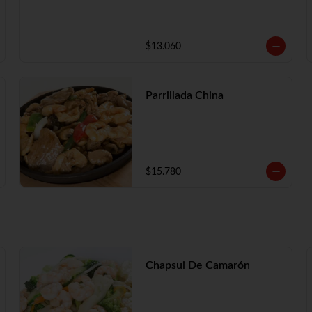
$13.060
Parrillada China
$15.780
Chapsui De Camarón