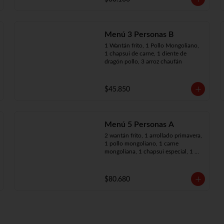
Menú 3 Personas B
1 Wantán frito, 1 Pollo Mongoliano, 
1 chapsui de carne, 1 diente de 
dragón pollo, 3 arroz chaufán
$45.850
Menú 5 Personas A
2 wantán frito, 1 arrollado primavera, 
1 pollo mongoliano, 1 carne 
mongoliana, 1 chapsui especial, 1 
chapsui de carne, 1 diente dragón 
pollo, 5 arroz chaufán
$80.680