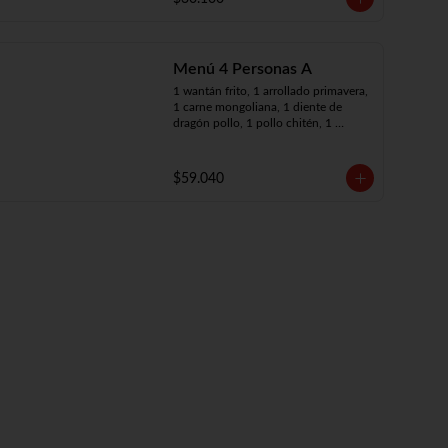
Menú 4 Personas A
1 wantán frito, 1 arrollado primavera, 
1 carne mongoliana, 1 diente de 
dragón pollo, 1 pollo chitén, 1 
chapsui de carne, 4 arroz chaufán
$59.040