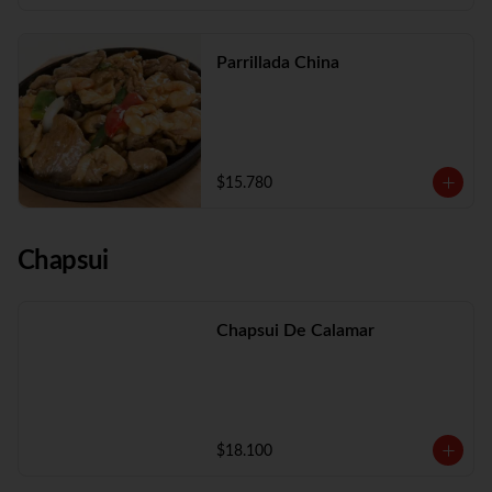
Parrillada China
$15.780
Chapsui
Chapsui De Calamar
$18.100