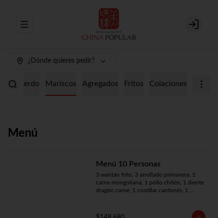
Abrir menu de navegación
Login
¿Dónde quieres pedir?
ollo
Cerdo
Mariscos
Agregados
Fritos
Colaciones
Menú
Menú 10 Personas
3 wantán frito, 3 arrollado primavera, 1 
carne mongoliana, 1 pollo chitén, 1 diente 
dragón carne, 1 costillar cantonés, 1 
chapsui especial, 1 chapsui de pollo, 1 
cerdo mongoliano, 1 mariscos surtidos, 
10 arroz chaufán
$148.680