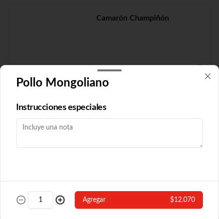
Camarón Champiñón
$19.210
Pollo Mongoliano
Camarón Fuyón
Instrucciones especiales
$16.790
Camarón Popular
Agregar
$12.070
Con algas y champiñón