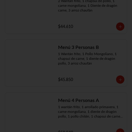
2 Wantán frito, 1 chapsui de pollo, 1 
carne mongoliana, 1 Diente de dragón 
carne, 3 arroz chaufán
$44.610
Menú 3 Personas B
1 Wantán frito, 1 Pollo Mongoliano, 1 
chapsui de carne, 1 diente de dragón 
pollo, 3 arroz chaufán
$45.850
Menú 4 Personas A
1 wantán frito, 1 arrollado primavera, 1 
carne mongoliana, 1 diente de dragón 
pollo, 1 pollo chitén, 1 chapsui de carne, 
4 arroz chaufán