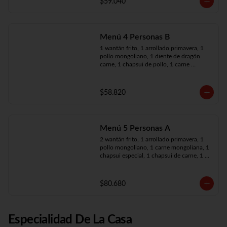
$59.040
Menú 4 Personas B
1 wantán frito, 1 arrollado primavera, 1 
pollo mongoliano, 1 diente de dragón 
carne, 1 chapsui de pollo, 1 carne 
mongoliana, 4 arroz chaufán
$58.820
Menú 5 Personas A
2 wantán frito, 1 arrollado primavera, 1 
pollo mongoliano, 1 carne mongoliana, 1 
chapsui especial, 1 chapsui de carne, 1 
diente dragón pollo, 5 arroz chaufán
$80.680
Especialidad De La Casa