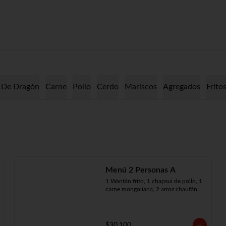
 De Dragón
Carne
Pollo
Cerdo
Mariscos
Agregados
Frito
Menú 2 Personas A
1 Wantán frito, 1 chapsui de pollo, 1 
carne mongoliana, 2 arroz chaufán
$30.100