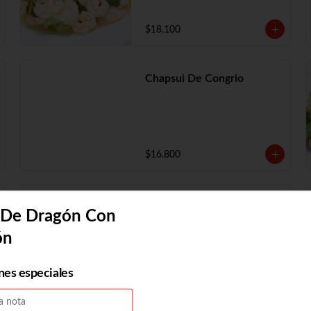
$18.100
Chapsui De Congrio
$16.800
Chapsui Solo
 De Dragón Con
ón
nes especiales
$11.730