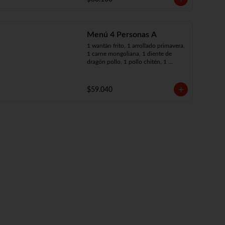
Menú 4 Personas A
1 wantán frito, 1 arrollado primavera, 
1 carne mongoliana, 1 diente de 
dragón pollo, 1 pollo chitén, 1 
chapsui de carne, 4 arroz chaufán
$59.040