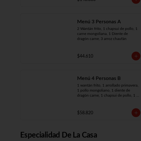
arroz chaufán
Menú 3 Personas A
2 Wantán frito, 1 chapsui de pollo, 1 
carne mongoliana, 1 Diente de 
dragón carne, 3 arroz chaufán
$44.610
Menú 4 Personas B
1 wantán frito, 1 arrollado primavera, 
1 pollo mongoliano, 1 diente de 
dragón carne, 1 chapsui de pollo, 1 
carne mongoliana, 4 arroz chaufán
$58.820
Especialidad De La Casa