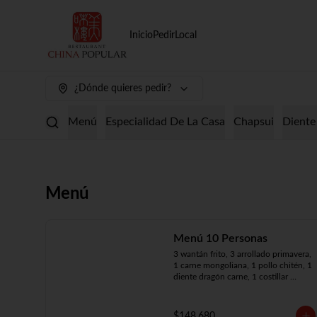
Inicio
Pedir
Local
¿Dónde quieres pedir?
Menú
Especialidad De La Casa
Chapsui
Diente
Menú
Menú 10 Personas
3 wantán frito, 3 arrollado primavera, 
1 carne mongoliana, 1 pollo chitén, 1 
diente dragón carne, 1 costillar 
cantonés, 1 chapsui especial, 1 
chapsui de pollo, 1 cerdo 
mongoliano, 1 mariscos surtidos, 10 
$148.680