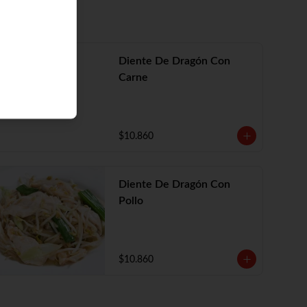
Diente De Dragón Con
Carne
$10.860
Diente De Dragón Con
Pollo
$10.860