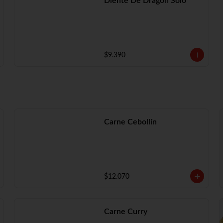
Diente De Dragón Solo
$9.390
Carne Cebollín
$12.070
Carne Curry