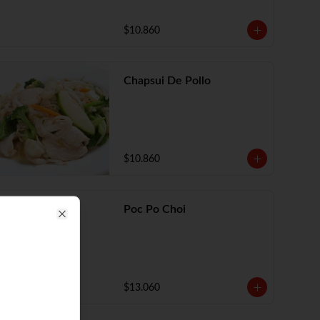
$10.860
Chapsui De Pollo
$10.860
Poc Po Choi
Close
$13.060