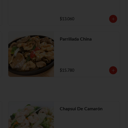
$13.060
Parrillada China
$15.780
Chapsui De Camarón