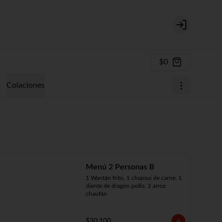
Login
$0
s
Colaciones
Menú 2 Personas B
1 Wantán frito, 1 chapsui de carne, 1 
diente de dragón pollo, 2 arroz 
chaufán
$30.100