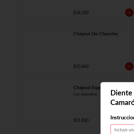
$18.100
Chapsui De Chancho
$10.860
Chapsui Especial
Diente
Con almendras
Camar
Instruccio
$11.830