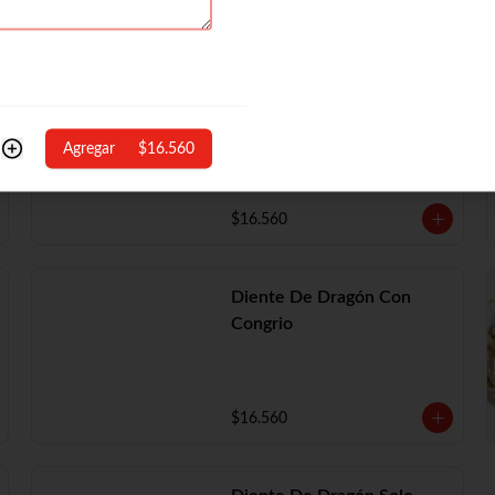
Diente De Dragón Con
Camarón
Agregar
$16.560
$16.560
Diente De Dragón Con
Congrio
$16.560