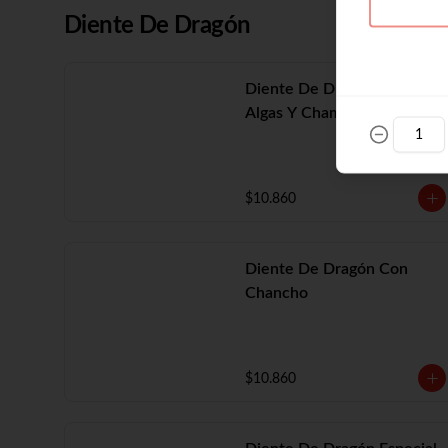
Diente De Dragón
Diente De Dragón Con
Algas Y Champiñón
$10.860
Diente De Dragón Con
Chancho
$10.860