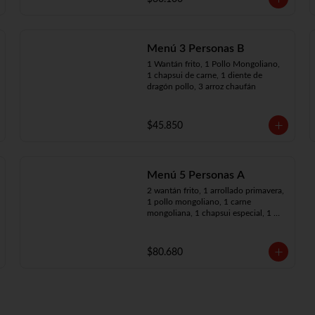
Menú 3 Personas B
1 Wantán frito, 1 Pollo Mongoliano, 
1 chapsui de carne, 1 diente de 
dragón pollo, 3 arroz chaufán
$45.850
Menú 5 Personas A
2 wantán frito, 1 arrollado primavera, 
1 pollo mongoliano, 1 carne 
mongoliana, 1 chapsui especial, 1 
chapsui de carne, 1 diente dragón 
pollo, 5 arroz chaufán
$80.680