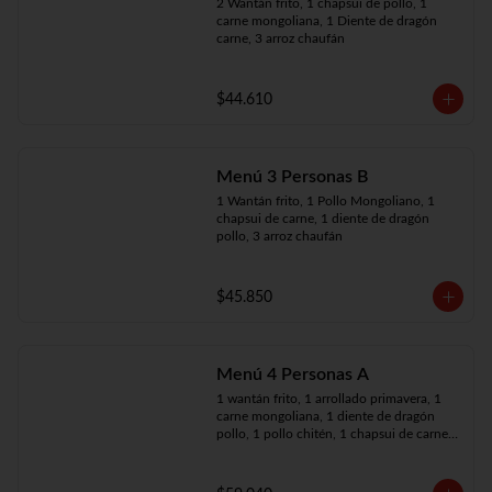
2 Wantán frito, 1 chapsui de pollo, 1 
carne mongoliana, 1 Diente de dragón 
carne, 3 arroz chaufán
$44.610
Menú 3 Personas B
1 Wantán frito, 1 Pollo Mongoliano, 1 
chapsui de carne, 1 diente de dragón 
pollo, 3 arroz chaufán
$45.850
Menú 4 Personas A
1 wantán frito, 1 arrollado primavera, 1 
carne mongoliana, 1 diente de dragón 
pollo, 1 pollo chitén, 1 chapsui de carne, 
4 arroz chaufán