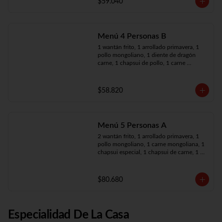
$59.040
Menú 4 Personas B
1 wantán frito, 1 arrollado primavera, 1 
pollo mongoliano, 1 diente de dragón 
carne, 1 chapsui de pollo, 1 carne 
mongoliana, 4 arroz chaufán
$58.820
Menú 5 Personas A
2 wantán frito, 1 arrollado primavera, 1 
pollo mongoliano, 1 carne mongoliana, 1 
chapsui especial, 1 chapsui de carne, 1 
diente dragón pollo, 5 arroz chaufán
$80.680
Especialidad De La Casa