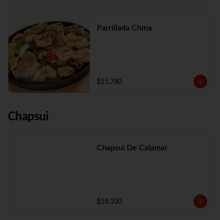
Parrillada China
$15.780
Chapsui
Chapsui De Calamar
$18.100