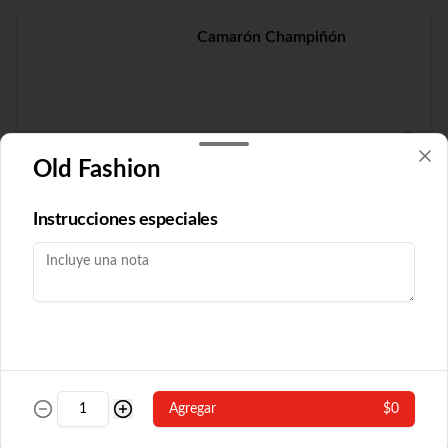
Camarón Champiñón
$19.210
Old Fashion
Camarón Fuyón
Instrucciones especiales
$16.790
Camarón Popular
Agregar
$0
Con algas y champiñón