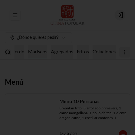
Abrir menu de navegación
Login
¿Dónde quieres pedir?
ollo
Cerdo
Mariscos
Agregados
Fritos
Colaciones
Menú
Menú 10 Personas
3 wantán frito, 3 arrollado primavera, 1 
carne mongoliana, 1 pollo chitén, 1 diente 
dragón carne, 1 costillar cantonés, 1 
chapsui especial, 1 chapsui de pollo, 1 
cerdo mongoliano, 1 mariscos surtidos, 
10 arroz chaufán
$148.680