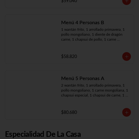
$59.040
Menú 4 Personas B
1 wantán frito, 1 arrollado primavera, 1 
pollo mongoliano, 1 diente de dragón 
carne, 1 chapsui de pollo, 1 carne 
mongoliana, 4 arroz chaufán
$58.820
Menú 5 Personas A
2 wantán frito, 1 arrollado primavera, 1 
pollo mongoliano, 1 carne mongoliana, 1 
chapsui especial, 1 chapsui de carne, 1 
diente dragón pollo, 5 arroz chaufán
$80.680
Especialidad De La Casa