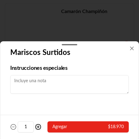
Camarón Champiñón
$19.210
Mariscos Surtidos
Camarón Fuyón
Instrucciones especiales
$16.790
Camarón Popular
Agregar
$18.970
Con algas y champiñón