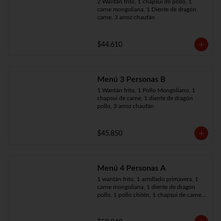
2 Wantán frito, 1 chapsui de pollo, 1 
carne mongoliana, 1 Diente de dragón 
carne, 3 arroz chaufán
$44.610
Menú 3 Personas B
1 Wantán frito, 1 Pollo Mongoliano, 1 
chapsui de carne, 1 diente de dragón 
pollo, 3 arroz chaufán
$45.850
Menú 4 Personas A
1 wantán frito, 1 arrollado primavera, 1 
carne mongoliana, 1 diente de dragón 
pollo, 1 pollo chitén, 1 chapsui de carne, 
4 arroz chaufán