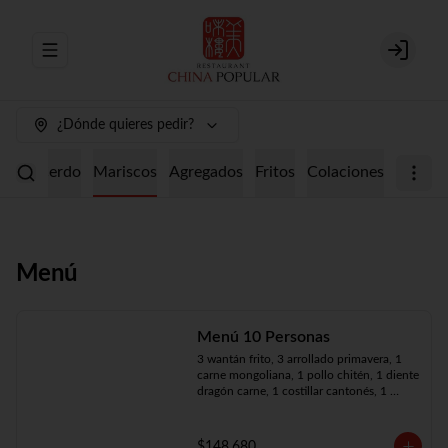
Abrir menu de navegación
Login
¿Dónde quieres pedir?
ollo
Cerdo
Mariscos
Agregados
Fritos
Colaciones
Menú
Menú 10 Personas
3 wantán frito, 3 arrollado primavera, 1 
carne mongoliana, 1 pollo chitén, 1 diente 
dragón carne, 1 costillar cantonés, 1 
chapsui especial, 1 chapsui de pollo, 1 
cerdo mongoliano, 1 mariscos surtidos, 
10 arroz chaufán
$148.680