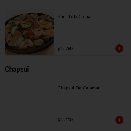
Parrillada China
$15.780
Chapsui
Chapsui De Calamar
$18.100