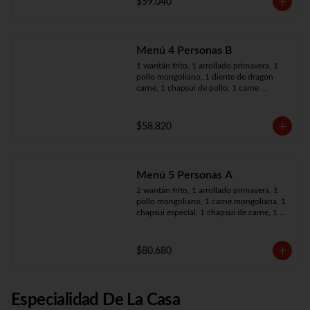
$59.040
Menú 4 Personas B
1 wantán frito, 1 arrollado primavera, 1 
pollo mongoliano, 1 diente de dragón 
carne, 1 chapsui de pollo, 1 carne 
mongoliana, 4 arroz chaufán
$58.820
Menú 5 Personas A
2 wantán frito, 1 arrollado primavera, 1 
pollo mongoliano, 1 carne mongoliana, 1 
chapsui especial, 1 chapsui de carne, 1 
diente dragón pollo, 5 arroz chaufán
$80.680
Especialidad De La Casa