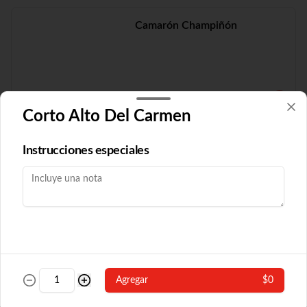
Camarón Champiñón
$19.210
Corto Alto Del Carmen
Camarón Fuyón
Instrucciones especiales
$16.790
Camarón Popular
Agregar
$0
Con algas y champiñón