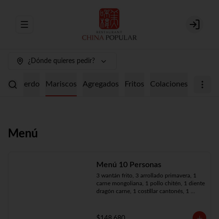
Abrir menu de navegación
Login
¿Dónde quieres pedir?
ollo
Cerdo
Mariscos
Agregados
Fritos
Colaciones
Menú
Menú 10 Personas
3 wantán frito, 3 arrollado primavera, 1 
carne mongoliana, 1 pollo chitén, 1 diente 
dragón carne, 1 costillar cantonés, 1 
chapsui especial, 1 chapsui de pollo, 1 
cerdo mongoliano, 1 mariscos surtidos, 
10 arroz chaufán
$148.680