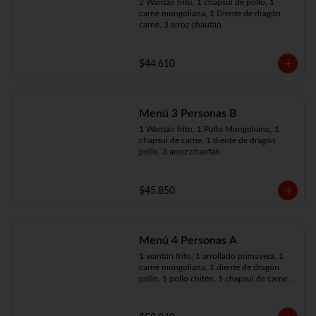
2 Wantán frito, 1 chapsui de pollo, 1 
carne mongoliana, 1 Diente de dragón 
carne, 3 arroz chaufán
$44.610
Menú 3 Personas B
1 Wantán frito, 1 Pollo Mongoliano, 1 
chapsui de carne, 1 diente de dragón 
pollo, 3 arroz chaufán
$45.850
Menú 4 Personas A
1 wantán frito, 1 arrollado primavera, 1 
carne mongoliana, 1 diente de dragón 
pollo, 1 pollo chitén, 1 chapsui de carne, 
4 arroz chaufán