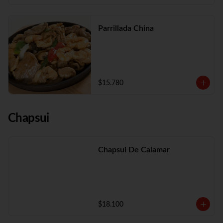
Parrillada China
$15.780
Chapsui
Chapsui De Calamar
$18.100