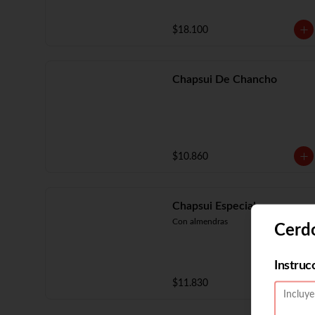
$18.100
Chapsui De Chancho
$10.860
Chapsui Especial
Con almendras
Cerd
Instruc
$11.830