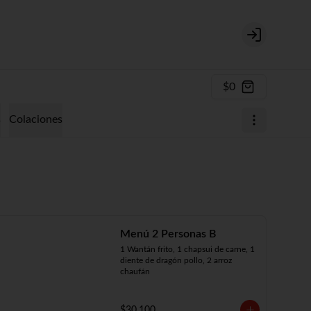
Login
$0
s
Colaciones
Menú 2 Personas B
1 Wantán frito, 1 chapsui de carne, 1 
diente de dragón pollo, 2 arroz 
chaufán
$30.100