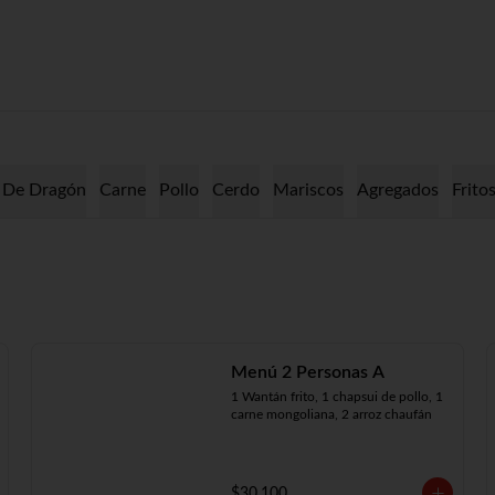
 De Dragón
Carne
Pollo
Cerdo
Mariscos
Agregados
Frito
Menú 2 Personas A
1 Wantán frito, 1 chapsui de pollo, 1 
carne mongoliana, 2 arroz chaufán
$30.100