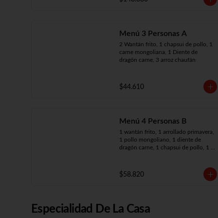
arroz chaufán
Menú 3 Personas A
2 Wantán frito, 1 chapsui de pollo, 1 
carne mongoliana, 1 Diente de 
dragón carne, 3 arroz chaufán
$44.610
Menú 4 Personas B
1 wantán frito, 1 arrollado primavera, 
1 pollo mongoliano, 1 diente de 
dragón carne, 1 chapsui de pollo, 1 
carne mongoliana, 4 arroz chaufán
$58.820
Especialidad De La Casa