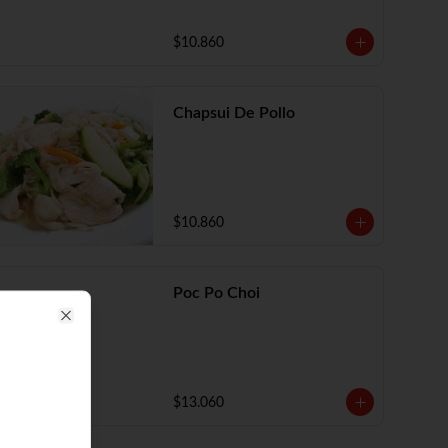
$10.860
Chapsui De Pollo
$10.860
Poc Po Choi
Close
$13.060