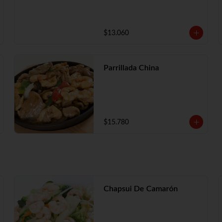
$13.060
Parrillada China
$15.780
Chapsui De Camarón