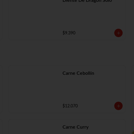
Diente De Dragón Solo
$9.390
Carne Cebollín
$12.070
Carne Curry