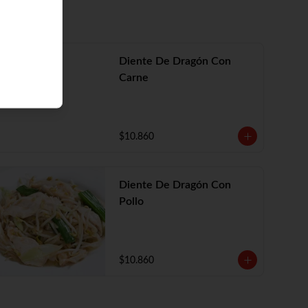
Diente De Dragón Con
Carne
$10.860
Diente De Dragón Con
Pollo
$10.860