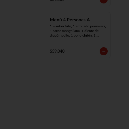
Menú 4 Personas A
1 wantán frito, 1 arrollado primavera, 
1 carne mongoliana, 1 diente de 
dragón pollo, 1 pollo chitén, 1 
chapsui de carne, 4 arroz chaufán
$59.040