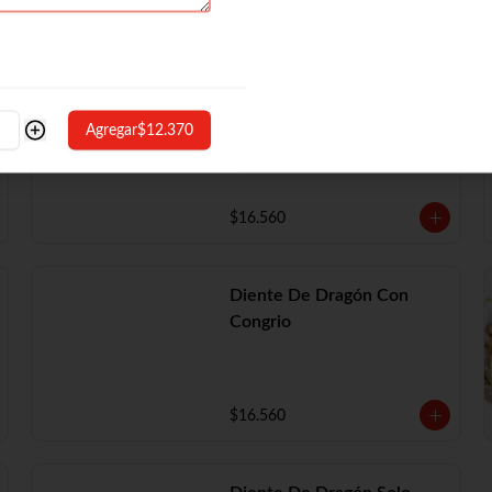
Diente De Dragón Con
Camarón
Agregar
$12.370
$16.560
Diente De Dragón Con
Congrio
$16.560