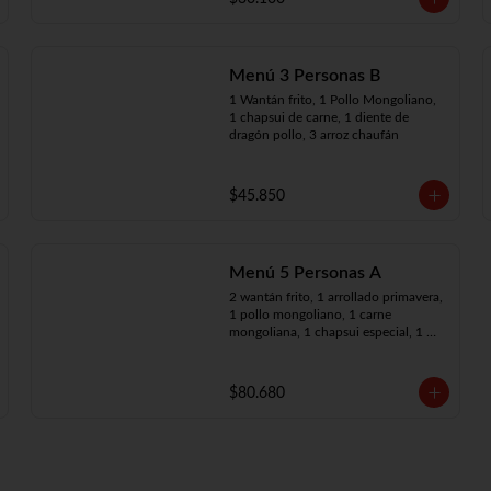
Menú 3 Personas B
1 Wantán frito, 1 Pollo Mongoliano, 
1 chapsui de carne, 1 diente de 
dragón pollo, 3 arroz chaufán
$45.850
Menú 5 Personas A
2 wantán frito, 1 arrollado primavera, 
1 pollo mongoliano, 1 carne 
mongoliana, 1 chapsui especial, 1 
chapsui de carne, 1 diente dragón 
pollo, 5 arroz chaufán
$80.680