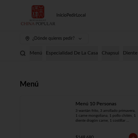
Inicio
Pedir
Local
¿Dónde quieres pedir?
Menú
Especialidad De La Casa
Chapsui
Diente
Menú
Menú 10 Personas
3 wantán frito, 3 arrollado primavera, 
1 carne mongoliana, 1 pollo chitén, 1 
diente dragón carne, 1 costillar 
cantonés, 1 chapsui especial, 1 
chapsui de pollo, 1 cerdo 
mongoliano, 1 mariscos surtidos, 10 
$148.680