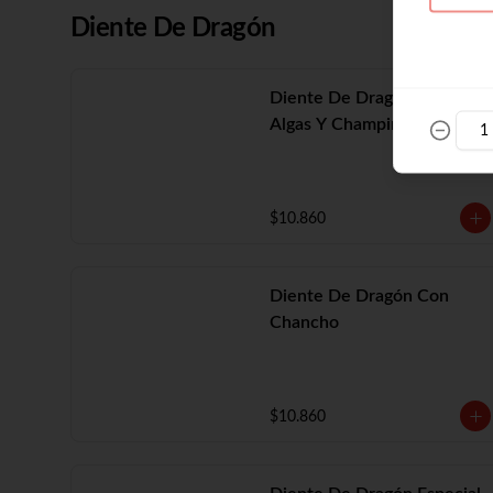
Diente De Dragón
Diente De Dragón Con
Algas Y Champiñón
$10.860
Diente De Dragón Con
Chancho
$10.860