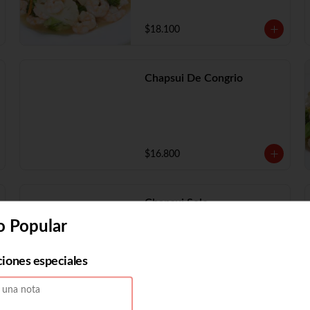
$18.100
Chapsui De Congrio
$16.800
Chapsui Solo
o Popular
ciones especiales
$11.730