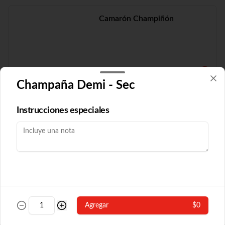
Camarón Champiñón
$19.210
Champaña Demi - Sec
Camarón Fuyón
Instrucciones especiales
$16.790
Camarón Popular
Agregar
$0
Con algas y champiñón