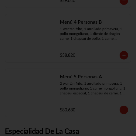
$59.040
Menú 4 Personas B
1 wantán frito, 1 arrollado primavera, 1 
pollo mongoliano, 1 diente de dragón 
carne, 1 chapsui de pollo, 1 carne 
mongoliana, 4 arroz chaufán
$58.820
Menú 5 Personas A
2 wantán frito, 1 arrollado primavera, 1 
pollo mongoliano, 1 carne mongoliana, 1 
chapsui especial, 1 chapsui de carne, 1 
diente dragón pollo, 5 arroz chaufán
$80.680
Especialidad De La Casa