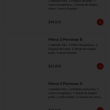
2 Wantán frito, 1 chapsui de pollo, 1 
carne mongoliana, 1 Diente de dragón 
carne, 3 arroz chaufán
$44.610
Menú 3 Personas B
1 Wantán frito, 1 Pollo Mongoliano, 1 
chapsui de carne, 1 diente de dragón 
pollo, 3 arroz chaufán
$45.850
Menú 4 Personas A
1 wantán frito, 1 arrollado primavera, 1 
carne mongoliana, 1 diente de dragón 
pollo, 1 pollo chitén, 1 chapsui de carne, 
4 arroz chaufán