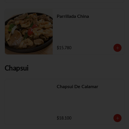
Parrillada China
$15.780
Chapsui
Chapsui De Calamar
$18.100