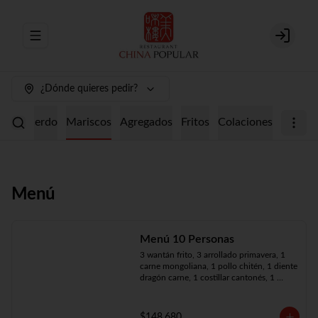
Abrir menu de navegación
Login
¿Dónde quieres pedir?
ollo
Cerdo
Mariscos
Agregados
Fritos
Colaciones
Menú
Menú 10 Personas
3 wantán frito, 3 arrollado primavera, 1 
carne mongoliana, 1 pollo chitén, 1 diente 
dragón carne, 1 costillar cantonés, 1 
chapsui especial, 1 chapsui de pollo, 1 
cerdo mongoliano, 1 mariscos surtidos, 
10 arroz chaufán
$148.680